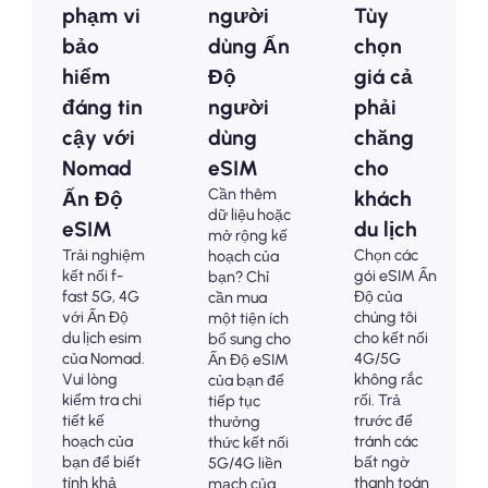
phạm vi
người
Tùy
bảo
dùng Ấn
chọn
hiểm
Độ
giá cả
đáng tin
người
phải
cậy với
dùng
chăng
Nomad
eSIM
cho
Cần thêm
Ấn Độ
khách
dữ liệu hoặc
eSIM
du lịch
mở rộng kế
Trải nghiệm
Chọn các
hoạch của
kết nối f-
gói eSIM Ấn
bạn? Chỉ
fast 5G, 4G
Độ của
cần mua
với Ấn Độ
chúng tôi
một tiện ích
du lịch esim
cho kết nối
bổ sung cho
của Nomad.
4G/5G
Ấn Độ eSIM
Vui lòng
không rắc
của bạn để
kiểm tra chi
rối. Trả
tiếp tục
tiết kế
trước để
thưởng
hoạch của
tránh các
thức kết nối
bạn để biết
bất ngờ
5G/4G liền
tính khả
thanh toán
mạch của