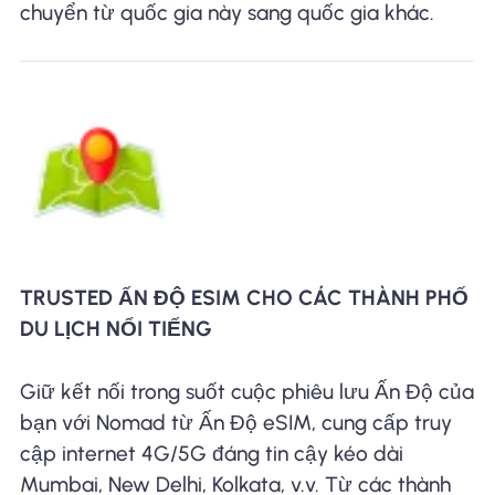
chuyển từ quốc gia này sang quốc gia khác.
TRUSTED ẤN ĐỘ ESIM CHO CÁC THÀNH PHỐ
DU LỊCH NỔI TIẾNG
Giữ kết nối trong suốt cuộc phiêu lưu Ấn Độ của
bạn với Nomad từ Ấn Độ eSIM, cung cấp truy
cập internet 4G/5G đáng tin cậy kéo dài
Mumbai, New Delhi, Kolkata, v.v. Từ các thành