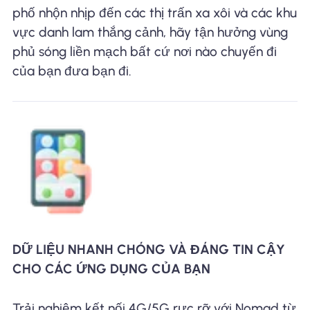
phố nhộn nhịp đến các thị trấn xa xôi và các khu
vực danh lam thắng cảnh, hãy tận hưởng vùng
phủ sóng liền mạch bất cứ nơi nào chuyến đi
của bạn đưa bạn đi.
DỮ LIỆU NHANH CHÓNG VÀ ĐÁNG TIN CẬY
CHO CÁC ỨNG DỤNG CỦA BẠN
Trải nghiệm kết nối 4G/5G rực rỡ với Nomad từ