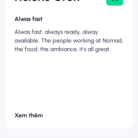
Alwas fast
Alwas fast, always ready, alway
available. The people working at Nomad,
the food, the ambiance, it's all great.
Xem thêm