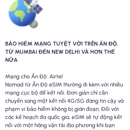
BẢO HIỂM MẠNG TUYỆT VỜI TRÊN ẤN ĐỘ,
TỪ MUMBAI ĐẾN NEW DELHI VÀ HƠN THẾ
NỮA
Mạng cho Ấn Độ: Airtel
Nomad từ Ấn Độ eSIM thường đi kèm với nhiều
mạng cục bộ để kết nối. Đơn giản chỉ cần
chuyển sang một kết nối 4G/5G đáng tin cậy và
phạm vi bảo hiểm không bị gián đoạn. Đối với
các kế hoạch đa quốc gia, eSIM sẽ tự động kết
nối với một hãng vận tải địa phương khi bạn