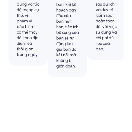
dụng và tốc
sau du lịch
bạn. Khi kế
độ mạng cụ
và duy trì
hoạch ban
thể, vì
kiểm soát
đầu của
phạm vi
hoàn toàn
bạn hết
bảo hiểm
đối với việc
hạn, tiện ích
có thể thay
sử dụng và
bổ sung của
đổi theo địa
chi phí dữ
bạn sẽ tự
điểm và
liệu của
động lưu
thời gian
bạn.
giữ bạn đã
trong ngày.
kết nối mà
không bị
gián đoạn.