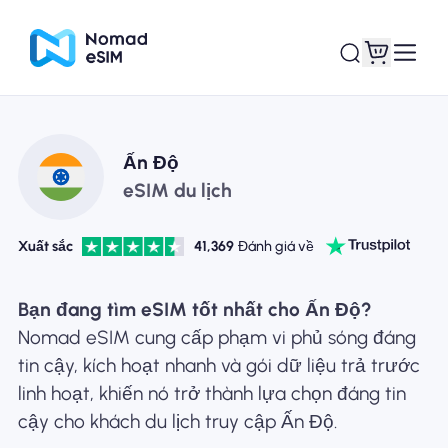
Đăng nhập Đăng
Ấn Độ
eSIM của tôi
ký
eSIM du lịch
Xuất sắc
41,369
Đánh giá về
Kế hoạch mua sắm
Bạn đang tìm eSIM tốt nhất cho Ấn Độ?
Nomad eSIM cung cấp phạm vi phủ sóng đáng
tin cậy, kích hoạt nhanh và gói dữ liệu trả trước
linh hoạt, khiến nó trở thành lựa chọn đáng tin
Giới thiệu về eSIM
cậy cho khách du lịch truy cập Ấn Độ.