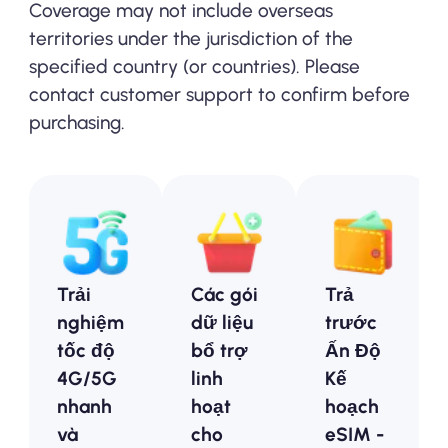
Coverage may not include overseas
territories under the jurisdiction of the
specified country (or countries). Please
contact customer support to confirm before
purchasing.
Trải
Các gói
Trả
nghiệm
dữ liệu
trước
tốc độ
bổ trợ
Ấn Độ
4G/5G
linh
Kế
nhanh
hoạt
hoạch
và
cho
eSIM -