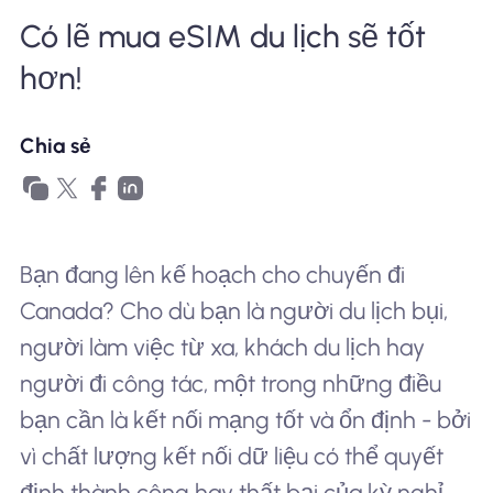
Có lẽ mua eSIM du lịch sẽ tốt
Tại sao eSIM Nomad
hơn!
Sử dụng eSIM
Chia sẻ
Cho doanh nghiệp
Bạn đang lên kế hoạch cho chuyến đi
Canada? Cho dù bạn là người du lịch bụi,
người làm việc từ xa, khách du lịch hay
người đi công tác, một trong những điều
bạn cần là kết nối mạng tốt và ổn định - bởi
vì chất lượng kết nối dữ liệu có thể quyết
định thành công hay thất bại của kỳ nghỉ