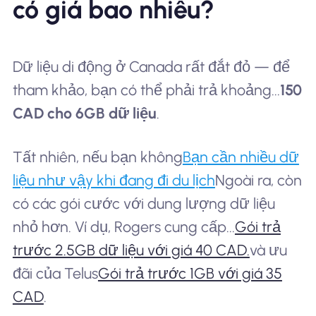
có giá bao nhiêu?
Dữ liệu di động ở Canada rất đắt đỏ — để
tham khảo, bạn có thể phải trả khoảng...
150
CAD cho 6GB dữ liệu
.
Tất nhiên, nếu bạn không
Bạn cần nhiều dữ
liệu như vậy khi đang đi du lịch
Ngoài ra, còn
có các gói cước với dung lượng dữ liệu
nhỏ hơn. Ví dụ, Rogers cung cấp...
Gói trả
trước 2.5GB dữ liệu với giá 40 CAD.
và ưu
đãi của Telus
Gói trả trước 1GB với giá 35
CAD
.