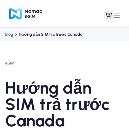
Blog
Hướng dẫn SIM trả trước Canada
Đăng nhập Đăng
eSIM của tôi
ký
eSIM
Hướng dẫn
Kế hoạch mua sắm
SIM trả trước
Canada
Giới thiệu về eSIM