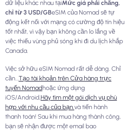
dữ liệu khác nhau tại
Mức giá phải chăng,
chỉ từ 3 USD/GB
eSIM của Nomad sẽ tự
động kết nối với mạng có cường độ tín hiệu
tốt nhất, vì vậy bạn không cần lo lắng về
việc thiếu vùng phủ sóng khi đi du lịch khắp
Canada.
Việc sở hữu eSIM Nomad rất dễ dàng. Chỉ
cần...
Tạo tài khoản trên Cửa hàng trực
tuyến Nomad
hoặc ứng dụng
iOS/Android,
Hãy tìm một gói dịch vụ phù
hợp với nhu cầu của bạn.
và tiến hành
thanh toán! Sau khi mua hàng thành công,
bạn sẽ nhận được một email bao