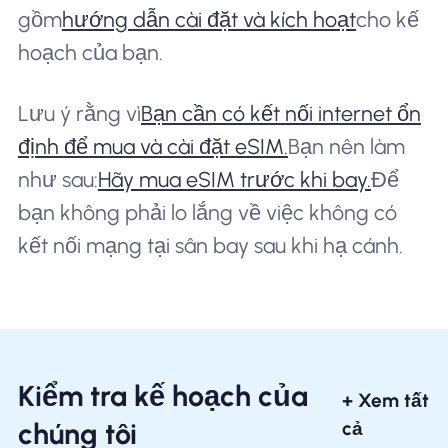
gồm
hướng dẫn cài đặt và kích hoạt
cho kế
hoạch của bạn.
Lưu ý rằng vì
Bạn cần có kết nối internet ổn
định để mua và cài đặt eSIM.
Bạn nên làm
như sau:
Hãy mua eSIM trước khi bay.
Để
bạn không phải lo lắng về việc không có
kết nối mạng tại sân bay sau khi hạ cánh.
Kiểm tra kế hoạch của
+ Xem tất
chúng tôi
cả