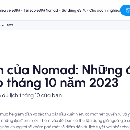
hiệu về eSIM
Tại sao eSIM Nomad
Sử dụng eSIM
Cho doanh nghiệp
0 năm 2023
ch của Nomad: Những 
o tháng 10 năm 2023
du lịch tháng 10 của bạn!
g mùa hè giảm dần và sắc thu bắt đầu xuất hiện, có một nét quyến rũ và 
á những địa điểm mới. Thêm vào đó, bạn có thể tận dụng giá ngoài giờ 
 này, chúng tôi sẽ khám phá một số điểm đến du lịch tuyệt vời nhất cho 