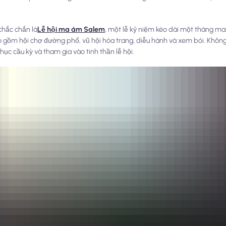
chắc chắn là
Lễ hội ma ám Salem
, một lễ kỷ niệm kéo dài một tháng ma
o gồm hội chợ đường phố, vũ hội hóa trang, diễu hành và xem bói. Không 
c cầu kỳ và tham gia vào tinh thần lễ hội.