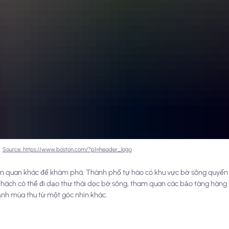
Source: https://www.boston.com/?p1=header_logo
am quan khác để khám phá. Thành phố tự hào có khu vực bờ sông quyến
 khách có thể đi dạo thư thái dọc bờ sông, tham quan các bảo tàng hàng 
nh mùa thu từ một góc nhìn khác.