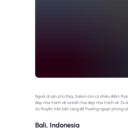
Ngoài di sản phù thủy, Salem còn có nhiều điểm th
đẹp như tranh vẽ và kiến trúc đẹp như tranh vẽ. Du
du thuyền trên bến cảng để thưởng ngoạn phong cả
Bali, Indonesia