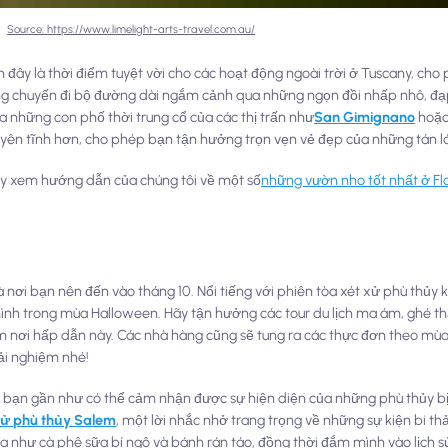
Source: https://www.limelight-arts-travel.com.au/
iến đây là thời điểm tuyệt vời cho các hoạt động ngoài trời ở Tuscany, c
ng chuyến đi bộ đường dài ngắm cảnh qua những ngọn đồi nhấp nhô, đạ
 những con phố thời trung cổ của các thị trấn như
San Gimignano
hoặ
 yên tĩnh hơn, cho phép bạn tận hưởng trọn vẹn vẻ đẹp của những tán l
ãy xem hướng dẫn của chúng tôi về một số
những vườn nho tốt nhất ở Fl
nơi bạn nên đến vào tháng 10. Nổi tiếng với phiên tòa xét xử phù thủy 
ủa mình trong mùa Halloween. Hãy tận hưởng các tour du lịch ma ám, ghé 
ẫm nơi hấp dẫn này. Các nhà hàng cũng sẽ tung ra các thực đơn theo mù
ải nghiệm nhé!
, bạn gần như có thể cảm nhận được sự hiện diện của những phù thủy bị 
xử phù thủy Salem
, một lời nhắc nhở trang trọng về những sự kiện bi th
như cà phê sữa bí ngô và bánh rán táo, đồng thời đắm mình vào lịch 