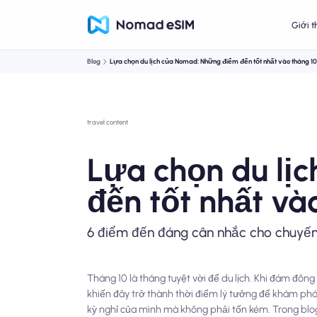
Giới t
Blog
Lựa chọn du lịch của Nomad: Những điểm đến tốt nhất vào tháng 1
travel content
Lựa chọn du lị
đến tốt nhất và
6 điểm đến đáng cân nhắc cho chuyến 
Tháng 10 là tháng tuyệt vời để du lịch. Khi đám đôn
khiến đây trở thành thời điểm lý tưởng để khám ph
kỳ nghỉ của mình mà không phải tốn kém. Trong blog