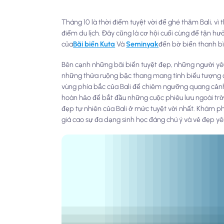
Tháng 10 là thời điểm tuyệt vời để ghé thăm Bali, vì 
điểm du lịch. Đây cũng là cơ hội cuối cùng để tận hư
của
Bãi biển Kuta
Và
Seminyak
đến bờ biển thanh b
Bên cạnh những bãi biển tuyệt đẹp, những người yêu
những thửa ruộng bậc thang mang tính biểu tượng c
vùng phía bắc của Bali để chiêm ngưỡng quang cảnh
hoàn hảo để bắt đầu những cuộc phiêu lưu ngoài trời 
đẹp tự nhiên của Bali ở mức tuyệt vời nhất. Khám p
giá cao sự đa dạng sinh học đáng chú ý và vẻ đẹp y