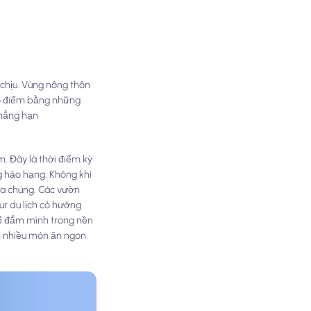
 chịu. Vùng nông thôn
tô điểm bằng những
chẳng hạn
. Đây là thời điểm kỳ
g hảo hạng. Không khí
ủa chúng. Các vườn
ur du lịch có hướng
thể đắm mình trong nền
ến nhiều món ăn ngon