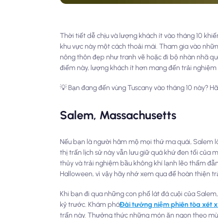
Thời tiết dễ chịu và lượng khách ít vào tháng 10 kh
khu vực này một cách thoải mái. Tham gia vào nhữ
nông thôn đẹp như tranh vẽ hoặc đi bộ nhàn nhã qua
điểm này, lượng khách ít hơn mang đến trải nghiệm
💡 Bạn đang đến vùng Tuscany vào tháng 10 này? H
Salem, Massachusetts
Nếu bạn là người hâm mộ mọi thứ ma quái, Salem là 
thị trấn lịch sử này vẫn lưu giữ quá khứ đen tối c
thủy và trải nghiệm bầu không khí lạnh lẽo thấm đ
Halloween, vì vậy hãy nhớ xem qua để hoàn thiện tr
Khi bạn đi qua những con phố lát đá cuội của Salem
kỷ trước. Khám phá
Đài tưởng niệm phiên tòa xét 
trấn này. Thưởng thức những món ăn ngon theo mùa 