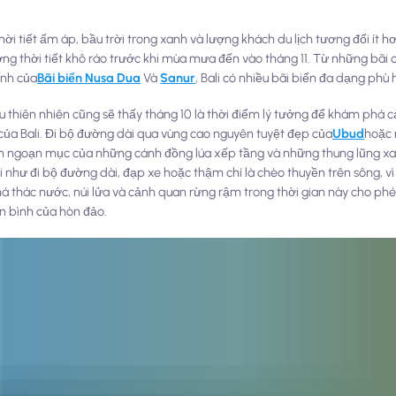
thời tiết ấm áp, bầu trời trong xanh và lượng khách du lịch tương đối ít 
ởng thời tiết khô ráo trước khi mùa mưa đến vào tháng 11. Từ những bãi c
ình của
Bãi biển Nusa Dua
Và
Sanur
, Bali có nhiều bãi biển đa dạng phù 
 thiên nhiên cũng sẽ thấy tháng 10 là thời điểm lý tưởng để khám phá c
ủa Bali. Đi bộ đường dài qua vùng cao nguyên tuyệt đẹp của
Ubud
hoặc 
 ngoạn mục của những cánh đồng lúa xếp tầng và những thung lũng xanh
như đi bộ đường dài, đạp xe hoặc thậm chí là chèo thuyền trên sông, vì t
há thác nước, núi lửa và cảnh quan rừng rậm trong thời gian này cho ph
ên bình của hòn đảo.