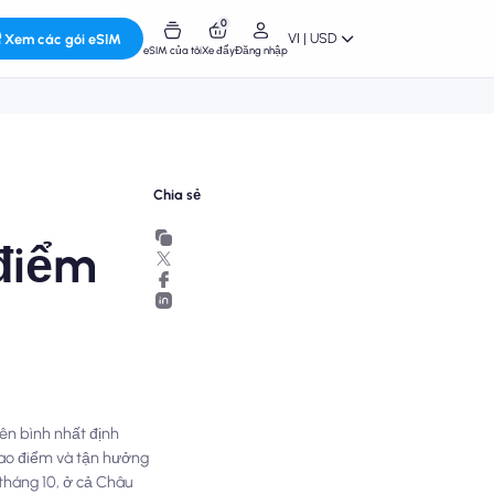
0
VI | USD
Xem các gói eSIM
eSIM của tôi
Xe đẩy
Đăng nhập
Chia sẻ
điểm
yên bình nhất định
cao điểm và tận hưởng
tháng 10, ở cả Châu