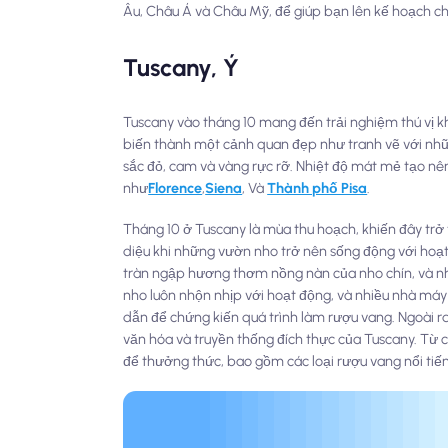
Âu, Châu Á và Châu Mỹ, để giúp bạn lên kế hoạch c
Tuscany, Ý
Tuscany vào tháng 10 mang đến trải nghiệm thú vị k
biến thành một cảnh quan đẹp như tranh vẽ với nh
sắc đỏ, cam và vàng rực rỡ. Nhiệt độ mát mẻ tạo nê
như
Florence
,
Siena
, Và
Thành phố Pisa
.
Tháng 10 ở Tuscany là mùa thu hoạch, khiến đây trở
diệu khi những vườn nho trở nên sống động với hoạt
tràn ngập hương thơm nồng nàn của nho chín, và n
nho luôn nhộn nhịp với hoạt động, và nhiều nhà má
dẫn để chứng kiến quá trình làm rượu vang. Ngoài r
văn hóa và truyền thống đích thực của Tuscany. Từ
để thưởng thức, bao gồm các loại rượu vang nổi tiế