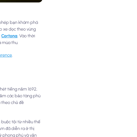
ho phép bạn khám phá
p xe dọc theo vùng
c
Cortona
. Vào thời
á mùa thu.
orence
.
khét tiếng năm 1692,
thăm các bảo tàng phù
a theo chủ đề
buộc tội từ nhiều thế
ảm đã diễn ra ở thị
sử phong phú và văn