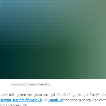
Source: https://www.cntraveller.in/
 được trải nghiệm thông qua các ngôi đền sôi động, các nghi lễ truyền th
Uluwatu
,
Đền thờ lớn Besakih
, Và
Tanah Lot
trong thời gian này, bạn có
ính của người Bali.