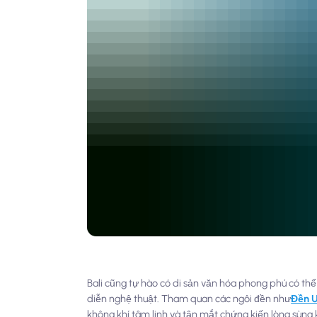
Bali cũng tự hào có di sản văn hóa phong phú có thể
diễn nghệ thuật. Tham quan các ngôi đền như
Đền 
không khí tâm linh và tận mắt chứng kiến lòng sùng k