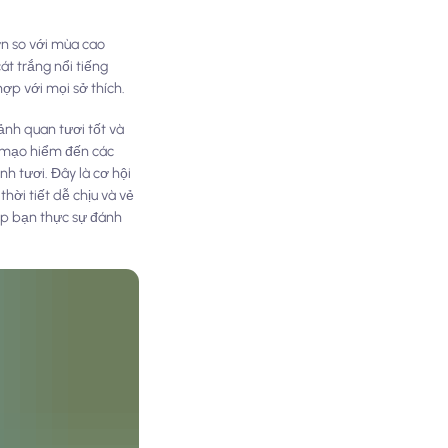
hơn so với mùa cao
át trắng nổi tiếng
hợp với mọi sở thích.
ảnh quan tươi tốt và
mạo hiểm đến các
 tươi. Đây là cơ hội
hời tiết dễ chịu và vẻ
ép bạn thực sự đánh