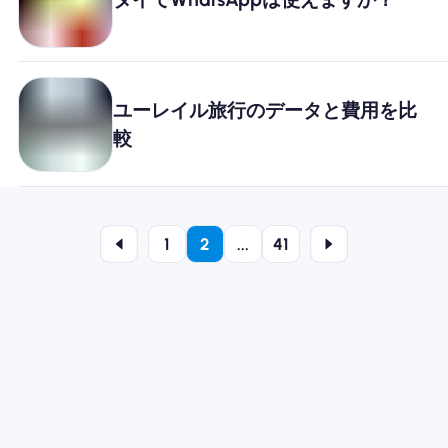
ユーレイル旅行のデータと費用を比
較
1
2
...
41