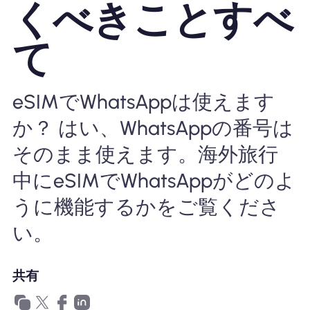
くべきことすべ
Nomad eSIMを使用する理由
て
eSIMの使用
eSIMでWhatsAppは使えます
か？ はい、WhatsAppの番号は
企業
そのまま使えます。海外旅行
中にeSIMでWhatsAppがどのよ
うに機能するかをご覧くださ
い。
共有