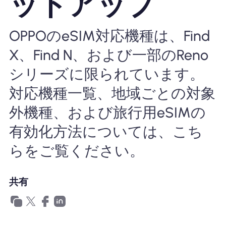
ットアップ
Nomad eSIMを使用する理由
OPPOのeSIM対応機種は、Find
X、Find N、および一部のReno
eSIMの使用
シリーズに限られています。
対応機種一覧、地域ごとの対象
企業
外機種、および旅行用eSIMの
有効化方法については、こち
らをご覧ください。
共有