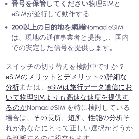
番号を保管してください
物理SIMと
eSIMが並行して動作する
200以上の目的地を網羅
Nomad eSIM
は、現地の通信事業者と提携し、国内
での安定した信号を提供します。
スイッチの切り替えを検討中ですか？
eSIMのメリットとデメリットの詳細な
分析
または、
eSIMは旅行データ通信にお
いて物理SIMよりも高速な速度を提供す
るのか
Nomad eSIM を特に検討している
場合は、
その長所、短所、性能の分析
そ
れがあなたにとって正しい選択かどうか
を判断するのに役立ちます。