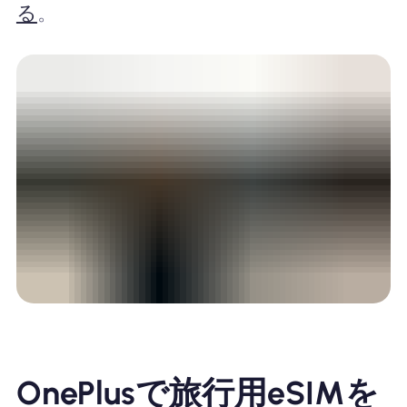
る
。
OnePlusで旅行用eSIMを