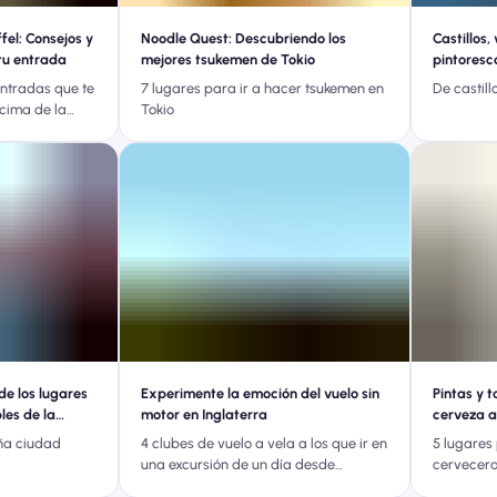
fel: Consejos y
Noodle Quest: Descubriendo los
Castillos,
tu entrada
mejores tsukemen de Tokio
pintoresco
Loira
ntradas que te
7 lugares para ir a hacer tsukemen en
De castill
 cima de la
Tokio
de los lugares
Experimente la emoción del vuelo sin
Pintas y t
les de la
motor en Inglaterra
cerveza a
ña ciudad
4 clubes de vuelo a vela a los que ir en
5 lugares
una excursión de un día desde
cervecera
Londres