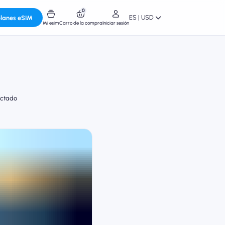
0
ES | USD
planes eSIM
Mi esim
Carro de la compra
Iniciar sesión
ectado