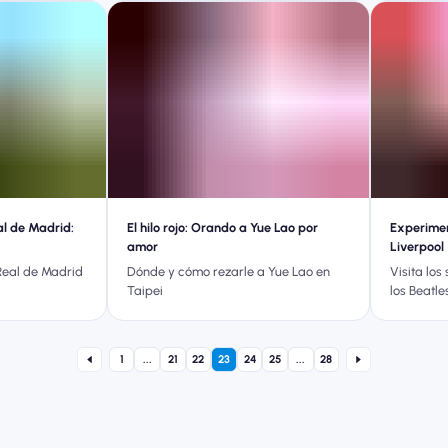
al de Madrid:
El hilo rojo: Orando a Yue Lao por
Experimen
amor
Liverpool
Real de Madrid
Dónde y cómo rezarle a Yue Lao en
Visita los
Taipei
los Beatle
1
...
21
22
23
24
25
...
28