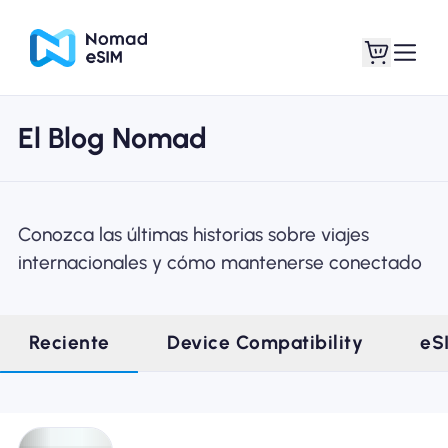
El Blog Nomad
Entra / Registrarse
Mis eSIM
Conozca las últimas historias sobre viajes
internacionales y cómo mantenerse conectado
Planes de la tienda
Reciente
Device Compatibility
eS
Acerca de eSIM