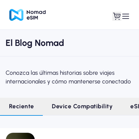
El Blog Nomad
Entra / Registrarse
Mis eSIM
Conozca las últimas historias sobre viajes
internacionales y cómo mantenerse conectado
Planes de la tienda
Reciente
Device Compatibility
eS
Acerca de eSIM