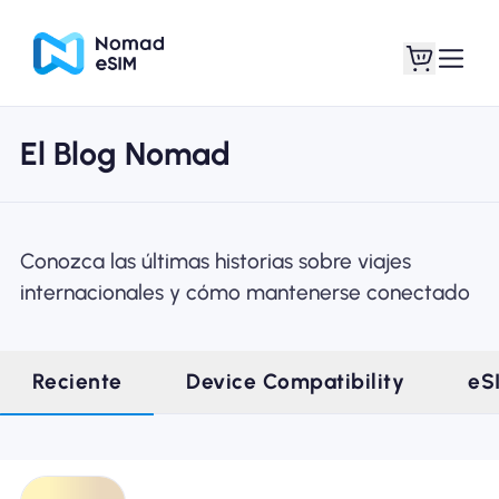
El Blog Nomad
Entra / Registrarse
Mis eSIM
Conozca las últimas historias sobre viajes
internacionales y cómo mantenerse conectado
Planes de la tienda
Reciente
Device Compatibility
eS
Acerca de eSIM