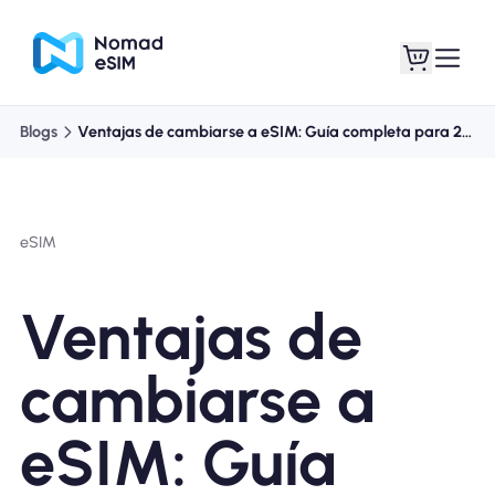
Blogs
Ventajas de cambiarse a eSIM: Guía completa para 2026
Entra / Registrarse
Mis eSIM
eSIM
Planes de la tienda
Ventajas de
cambiarse a
Acerca de eSIM
eSIM: Guía