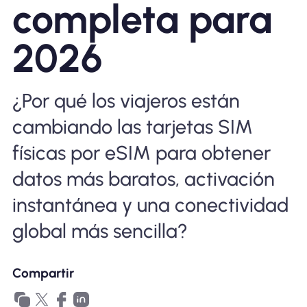
completa para
Por qué la eSIM Nomad
2026
Usando una eSIM
¿Por qué los viajeros están
cambiando las tarjetas SIM
Para negocios
físicas por eSIM para obtener
datos más baratos, activación
instantánea y una conectividad
global más sencilla?
Compartir