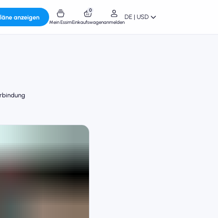
0
DE | USD
läne anzeigen
Mein Essim
Einkaufswagen
anmelden
erbindung