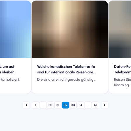
M, um auf
Welche kanadischen Telefontarife
Daten-Roa
u bleiben
sind für internationale Reisen am
Telekommu
günstigsten?
Singapur 
 kompliziert.
Die sind alle nicht gerade günstig...
Reisen Sie
Tarife?
Roaming-
1
...
30
31
32
33
34
...
41