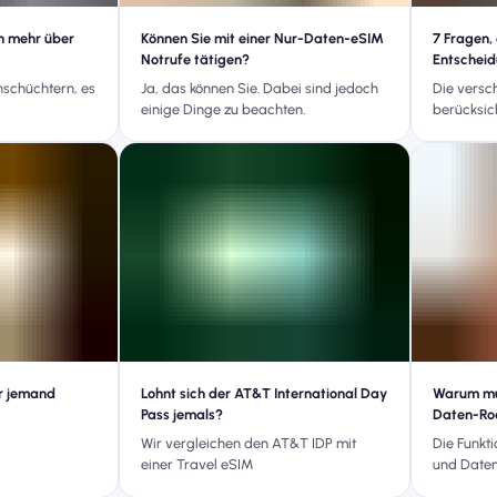
en mehr über
Können Sie mit einer Nur-Daten-eSIM
7 Fragen, 
Notrufe tätigen?
Entscheid
Karte Sie 
inschüchtern, es
Ja, das können Sie. Dabei sind jedoch
Die versc
einige Dinge zu beachten.
berücksic
r jemand
Lohnt sich der AT&T International Day
Warum mus
Pass jemals?
Daten-Ro
Wir vergleichen den AT&T IDP mit
Die Funkt
einer Travel eSIM
und Date