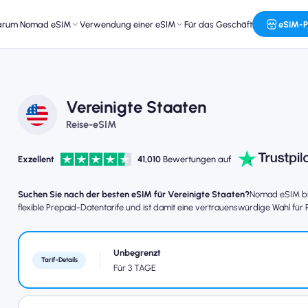
arum Nomad eSIM
Verwendung einer eSIM
Für das Geschäft
eSIM-P
Vereinigte Staaten
Reise-eSIM
Exzellent
41,010
Bewertungen auf
Suchen Sie nach der besten eSIM für Vereinigte Staaten?
Nomad eSIM bie
flexible Prepaid-Datentarife und ist damit eine vertrauenswürdige Wahl für
Unbegrenzt
Tarif-Details
Für 3 TAGE