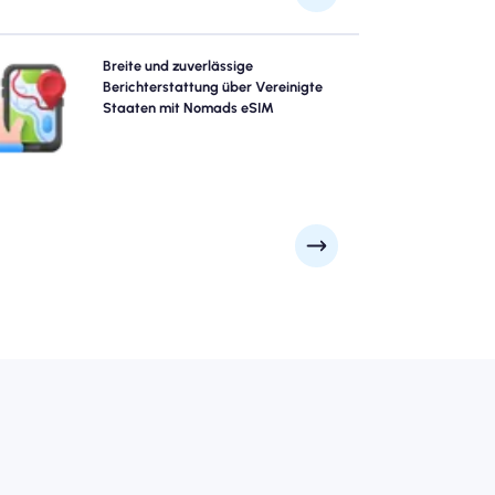
Erforschen Sie Vereinigte Staaten mit Vertrauen mit
Breite und zuverlässige
Nomads Vereinigte Staaten essim und bieten Sie eine
Berichterstattung über Vereinigte
uverlässige 4G/5G -Abdeckung von Großstädten wie
Staaten mit Nomads eSIM
ew York Stadt, San Francisco, Los Angeles an Remote
Scenic Spots an. Bleib in Verbindung, egal wohin dein
Abenteuer dich führt.