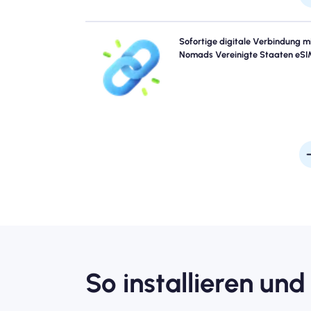
Überspringen Sie die Warteschlangen und verge
Sofortige digitale Verbindung m
Sie physische Sims. Aktivieren Sie Ihren N
Nomads Vereinigte Staaten eSI
Vereinigte Staaten eSIM sofort von Ihrem Gerät
schnelle 4G/5G -Konnektivität. Gehen Sie online, so
Sie ohne Probleme oder Verzögerungen am Flugh
ankom
So installieren und