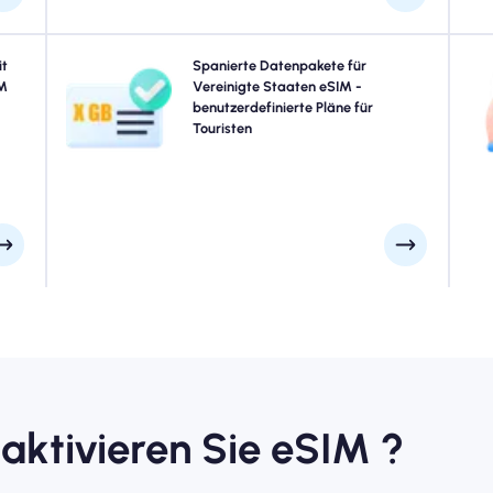
ssen
it
Reisen zu New York Stadt, San Francisco, Los Angeles
Spanierte Datenpakete für
omad
M
oder irgendwo in Vereinigte Staaten? Wählen Sie aus
Vereinigte Staaten eSIM -
 für
unseren Vereinigte Staaten eSIM -Datenpaketen, die für
benutzerdefinierte Pläne für
z
bald
jeden Bedarf entworfen wurden, mit nahtloser 4G/5G -
Touristen
N
afen
Konnektivität. Einige unserer eSIMS erfordern eine
men.
manuelle Aktivierung. Bitte überprüfen Sie Ihre
Installations -E -Mail, um sicherzugehen.
 aktivieren Sie eSIM ?