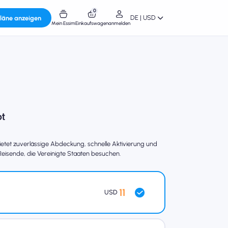
0
DE | USD
läne anzeigen
Mein Essim
Einkaufswagen
anmelden
tet zuverlässige Abdeckung, schnelle Aktivierung und
 Reisende, die Vereinigte Staaten besuchen.
11
USD