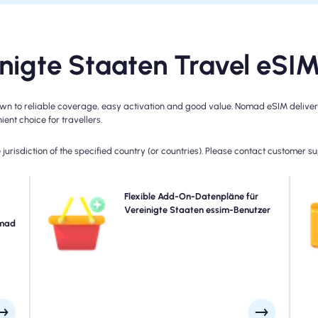
igte Staaten Travel eSI
n to reliable coverage, easy activation and good value. Nomad eSIM delivers 
ent choice for travellers.
jurisdiction of the specified country (or countries). Please contact customer s
 mit
Benötigen Sie mehr Daten oder erweitern Sie Ihren Plan?
Flexible Add-On-Datenpläne für
itte
Kaufen Sie einfach ein Add-On zu Ihrem Vereinigte
Vereinigte Staaten essim-Benutzer
mmte
omad
Staaten eSIM, um weiterhin eine nahtlose 5G/4G-
Be
, da
Konnektivität zu genießen. Wenn Ihr Anfangsplan abläuft,
Re
eren
aktiviert Ihr Add-On automatisch, dass Sie ohne
ann.
Unterbrechung verbunden sind.