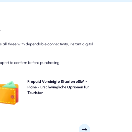
M
all three with dependable connectivity, instant digital
upport to confirm before purchasing.
Wählen Sie unsere Prepaid Vereinigte Staaten eSIM-
Prepaid Vereinigte Staaten eSIM -
Pläne für problemlose 4G/5G-Konnektivität über.
Pläne - Erschwingliche Optionen für
zahlen Sie im Voraus, um Überraschungen nach dem
Touristen
isen zu vermeiden und die vollständige Kontrolle über
Ihre Datennutzung und Ihre Kosten beizubehalten.