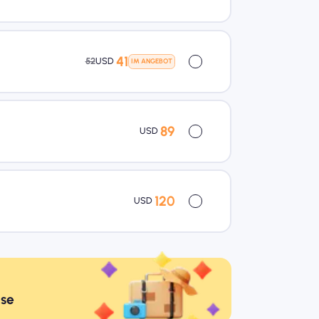
41
52
USD
IM ANGEBOT
89
USD
120
USD
ise