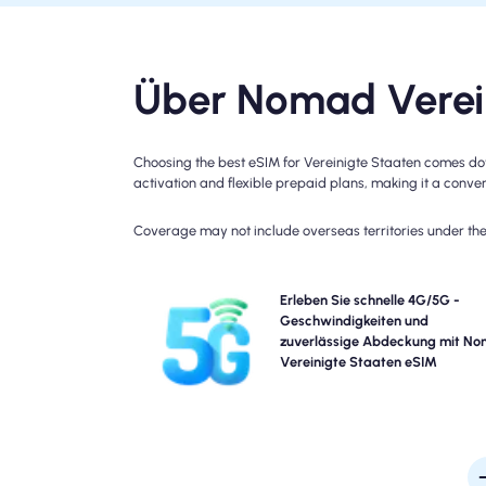
Über Nomad Verein
Choosing the best eSIM for Vereinigte Staaten comes dow
activation and flexible prepaid plans, making it a conveni
Coverage may not include overseas territories under the 
Erleben Sie Blazing-Fast 5G, 4G, LTE Konnektivität
Erleben Sie schnelle 4G/5G -
Nomads Vereinigte Staaten Travel eSIM. B
Geschwindigkeiten und
überprüfen Sie Ihre Plandetails auf eine besti
zuverlässige Abdeckung mit N
Verfügbarkeit und Geschwindigkeit der Netzwerke
Vereinigte Staaten eSIM
die Deckung je nach Standort und Tageszeit varii
k