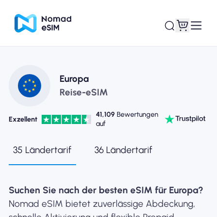
Anmelden /
Europa
Meine eSIMs
Registrieren
Reise-eSIM
41,109
Bewertungen
Exzellent
auf
Shop-Tarife
35 Ländertarif
36 Ländertarif
Suchen Sie nach der besten eSIM für Europa?
Über eSIM
Nomad eSIM bietet zuverlässige Abdeckung,