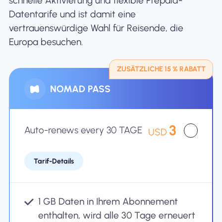
schnelle Aktivierung und flexible Prepaid-
Datentarife und ist damit eine
Warum Nomad eSIM
vertrauenswürdige Wahl für Reisende, die
Europa besuchen.
Verwendung einer eSIM
ZUSÄTZLICHE 15 % RABATT
NOMAD PASS
Für das Geschäft
3
Auto-renews every 30 TAGE
USD
Tarif-Details
1 GB Daten in Ihrem Abonnement
enthalten, wird alle 30 Tage erneuert