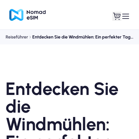
Reiseführer
Entdecken Sie die Windmühlen: Ein perfekter Tagesausflug von Amsterdam
Anmelden /
Meine eSIMs
Registrieren
Entdecken Sie
Shop-Tarife
die
Windmühlen:
Über eSIM