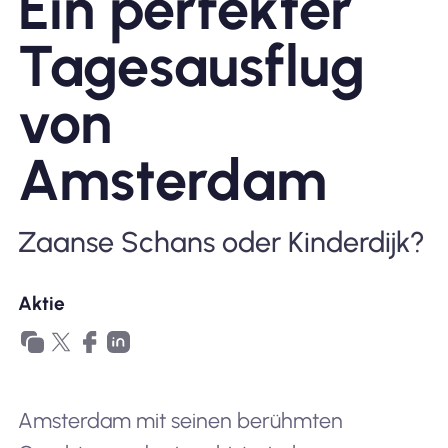
Ein perfekter
Warum Nomad eSIM
Tagesausflug
von
Verwendung einer eSIM
Amsterdam
Für das Geschäft
Zaanse Schans oder Kinderdijk?
Aktie
Amsterdam mit seinen berühmten