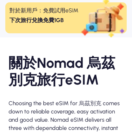
對於新用戶：免費試用eSIM
下次旅行兌換免費1GB
關於Nomad 烏茲
別克旅行eSIM
Choosing the best eSIM for 烏茲別克 comes
down to reliable coverage, easy activation
and good value. Nomad eSIM delivers all
three with dependable connectivity, instant