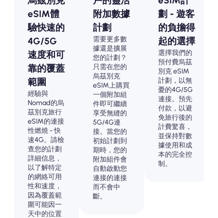
烏茲別克
戶的靈活
eSIM計
eSIM體
附加數據
劃 - 遊客
驗快速的
計劃
的負擔得
需要更多數
4G/5G
起的選擇
據還是擴展
選擇我們的
速度和可
您的計劃？
預付費烏茲
只需在您的
靠的覆蓋
別克 eSIM
烏茲別克
計劃，以無
範圍
eSIM上購買
憂的4G/5G
經驗與
一個附加組
連接。預先
Nomad的烏
件即可繼續
付款，以避
茲別克旅行
享受無縫的
免旅行後的
eSIM的連接
5G/4G連
計費驚喜，
性燃燒 - 快
接。當您的
並保持對數
速4G。請檢
初始計劃到
據使用和成
查您的計劃
期時，您的
本的完全控
詳細信息，
附加組件會
制。
以了解特定
自動啟動您
的網絡可用
連接的連接
性和速度，
而不會中
因為覆蓋範
斷。
圍可能因一
天中的位置