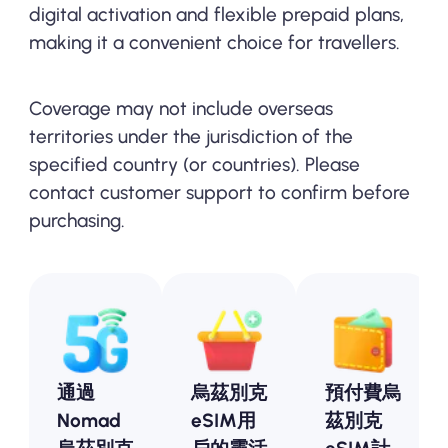
digital activation and flexible prepaid plans,
making it a convenient choice for travellers.
Coverage may not include overseas
territories under the jurisdiction of the
specified country (or countries). Please
contact customer support to confirm before
purchasing.
通過
烏茲別克
預付費烏
Nomad
eSIM用
茲別克