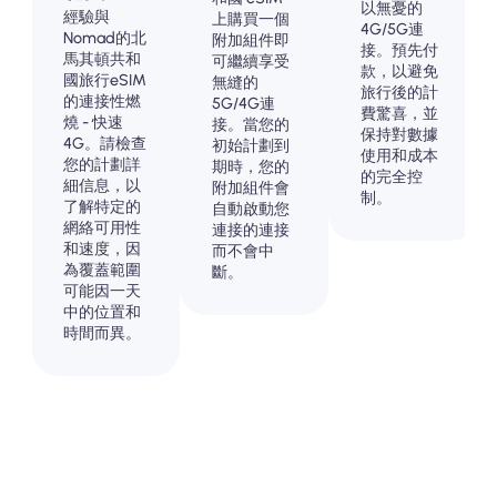
以無憂的
經驗與
上購買一個
4G/5G連
Nomad的北
附加組件即
接。預先付
馬其頓共和
可繼續享受
款，以避免
國旅行eSIM
無縫的
旅行後的計
的連接性燃
5G/4G連
費驚喜，並
燒 - 快速
接。當您的
保持對數據
4G。請檢查
初始計劃到
使用和成本
您的計劃詳
期時，您的
的完全控
細信息，以
附加組件會
制。
了解特定的
自動啟動您
網絡可用性
連接的連接
和速度，因
而不會中
為覆蓋範圍
斷。
可能因一天
中的位置和
時間而異。