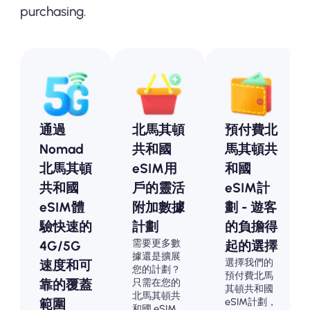
purchasing.
通過
北馬其頓
預付費北
Nomad
共和國
馬其頓共
北馬其頓
eSIM用
和國
共和國
戶的靈活
eSIM計
eSIM體
附加數據
劃 - 遊客
驗快速的
計劃
的負擔得
需要更多數
4G/5G
起的選擇
據還是擴展
選擇我們的
速度和可
您的計劃？
預付費北馬
只需在您的
靠的覆蓋
其頓共和國
北馬其頓共
eSIM計劃，
範圍
和國 eSIM