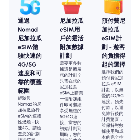
通過
尼加拉瓜
預付費尼
Nomad
eSIM用
加拉瓜
尼加拉瓜
戶的靈活
eSIM計
eSIM體
附加數據
劃 - 遊客
驗快速的
計劃
的負擔得
需要更多數
4G/5G
起的選擇
據還是擴展
選擇我們的
速度和可
您的計劃？
預付費尼加
只需在您的
靠的覆蓋
拉瓜 eSIM
尼加拉瓜
計劃，以無
範圍
eSIM上購買
憂的4G/5G
經驗與
一個附加組
連接。預先
Nomad的尼
件即可繼續
付款，以避
加拉瓜旅行
享受無縫的
免旅行後的
eSIM的連接
5G/4G連
計費驚喜，
性燃燒 - 快
接。當您的
並保持對數
速4G。請檢
初始計劃到
據使用和成
查您的計劃
期時，您的
本的完全控
詳細信息，