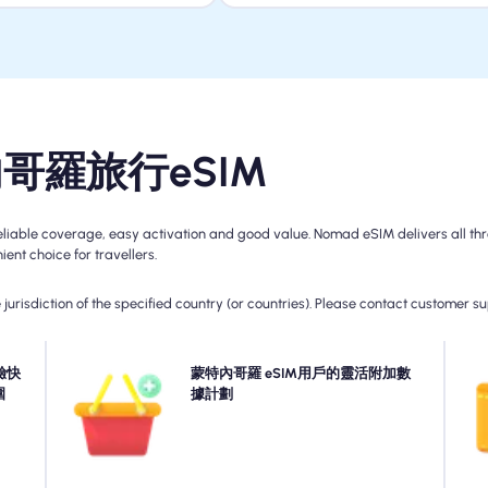
內哥羅旅行eSIM
le coverage, easy activation and good value. Nomad eSIM delivers all three
ent choice for travellers.
jurisdiction of the specified country (or countries). Please contact customer s
- 快
驗快
需要更多數據還是擴展您的計劃？只需在您的蒙特內哥羅
蒙特內哥羅 eSIM用戶的靈活附加數
網絡
圍
eSIM上購買一個附加組件即可繼續享受無縫的5G/4G連
據計劃
4
時間
接。當您的初始計劃到期時，您的附加組件會自動啟動您
異。
連接的連接而不會中斷。