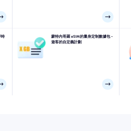
您的
即時
前往科托爾, 蒂瓦特, 採蒂涅或蒙特內哥羅中的任何地方？
蒙特內哥羅 eSIM的量身定制數據包 -
使
。到達
從我們的蒙特內哥羅 eSIM數據軟件包中進行選擇，旨在
遊客的自定義計劃
羅
線。
適合所有需求，並具有無縫的4G/5G連接性。我們的一些
提
eSIM需要手動激活，請檢查您的安裝電子郵件以確保。