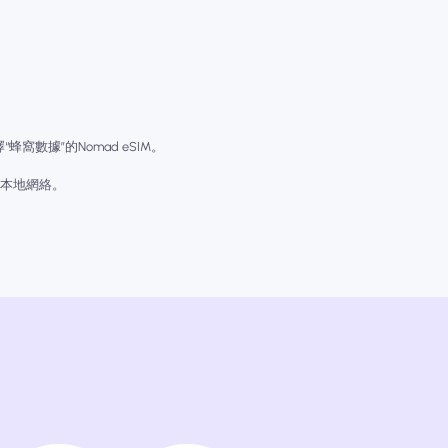
窩數據”的Nomad eSIM。
佳本地網絡。