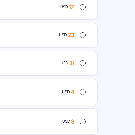
17
USD
23
USD
31
USD
4
USD
8
USD