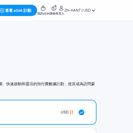
0
ZH-HANT | USD
查看 eSIM 計劃
我的eSIM
購物車
登入
覆蓋範圍、快速啟動和靈活的預付費數據計劃，使其成為訪問蒙
11
USD