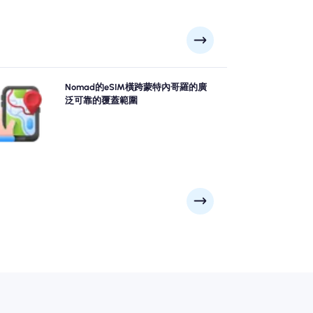
用Nomad's 蒙特內哥羅 eSIM充滿信心地探索蒙特內哥
Nomad的eSIM橫跨蒙特內哥羅的廣
，從科托爾, 蒂瓦特, 採蒂涅到遠程風景景點等主要城市
泛可靠的覆蓋範圍
供可靠的4G/5G覆蓋範圍。無論冒險將您帶到哪裡，請
保持聯繫。