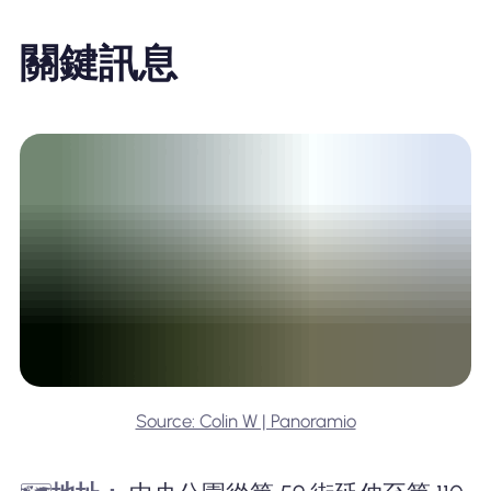
關鍵訊息
Source: Colin W | Panoramio