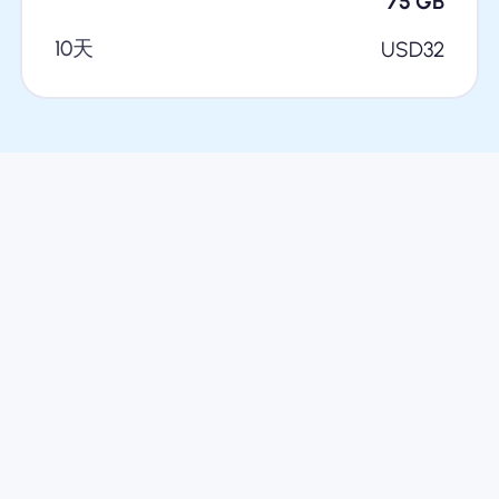
75
GB
10天
USD
32