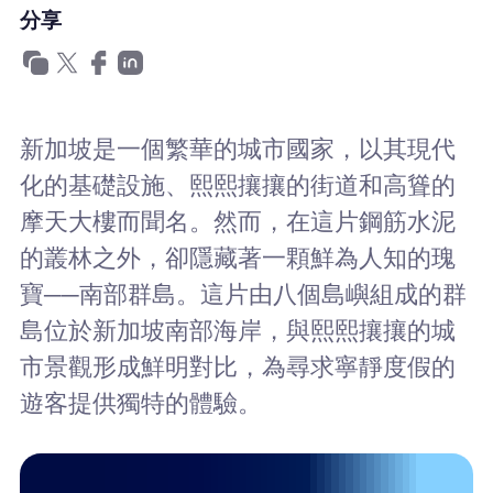
為什麼選擇Nomad eSIM
分享
使用 eSIM
新加坡是一個繁華的城市國家，以其現代
化的基礎設施、熙熙攘攘的街道和高聳的
企業用戶
摩天大樓而聞名。然而，在這片鋼筋水泥
的叢林之外，卻隱藏著一顆鮮為人知的瑰
寶──南部群島。這片由八個島嶼組成的群
島位於新加坡南部海岸，與熙熙攘攘的城
市景觀形成鮮明對比，為尋求寧靜度假的
遊客提供獨特的體驗。