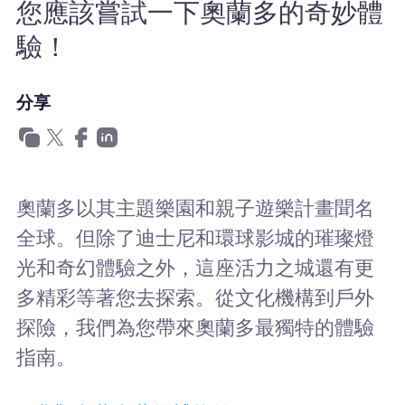
您應該嘗試一下奧蘭多的奇妙體
為什麼選擇Nomad eSIM
驗！
使用 eSIM
分享
企業用戶
奧蘭多以其主題樂園和親子遊樂計畫聞名
全球。但除了迪士尼和環球影城的璀璨燈
光和奇幻體驗之外，這座活力之城還有更
多精彩等著您去探索。從文化機構到戶外
探險，我們為您帶來奧蘭多最獨特的體驗
指南。