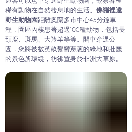
遊客可以駕車穿過野生動物園，觀察各種
稀有動物在自然棲息地的生活。
佛羅裡達
野生動物園
距離奧蘭多市中心45分鐘車
程，園區內棲息著超過100種動物，包括長
頸鹿、斑馬、大羚羊等等。開車穿過公
園，您將被數英畝鬱鬱蔥蔥的綠地和壯麗
的景色所環繞，彷彿置身於非洲大草原。