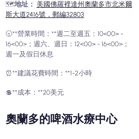
🗺️
地址：
美國佛羅裡達州奧蘭多市北米爾
斯大道2416號，郵編32803
🕤**營業時間：**週二至週五：10<00> -
16<00>；週六、週日：12<00> - 16<00>；
週一及假日休息
⏰**建議花費時間：**1-2小時
💲**成本：**20美元
奧蘭多的啤酒水療中心