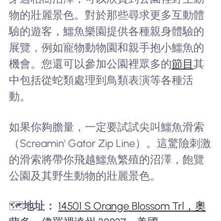
物的壯麗景色。對於那些尋求更多互動體
驗的遊客，鱷魚樂園提供各種親身體驗的
展覽，例如寵物動物園和親手抱小鱷魚的
機會。您還可以參加公園裡眾多的
節目
其
中包括從蛇類處理到鳥類表演等各種活
動。
如果你夠膽量，一定要試試尖叫鱷魚滑索
（Screamin' Gator Zip Line）。這驚險刺激
的滑索將帶你飛越鱷魚繁殖的沼澤，飽覽
公園及其野生動物的壯麗景色。
🗺️
地址：
14501 S Orange Blossom Trl，奧