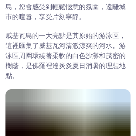
島，您會感受到輕鬆愜意的氛圍，遠離城
市的喧囂，享受片刻寧靜。
威基瓦島的一大亮點是其原始的游泳區，
這裡匯集了威基瓦河清澈涼爽的河水。游
泳區周圍環繞著柔軟的白色沙灘和茂密的
樹蔭，是佛羅裡達炎炎夏日消暑的理想地
點。