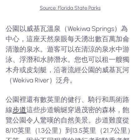
Source: Florida State Parks
公園以威基瓦溫泉（Wekiwa Springs）為
中心，這座天然泉眼每天湧出數百萬加侖
清澈的泉水。遊客可以在清涼的泉水中游
泳、浮潛和水肺潛水。您也可以租一艘獨
木舟或皮划艇，沿著流經公園的威基瓦河
（Wekiva River）泛舟。
公園裡還有數英里的健行、騎行和馬術路
線
步道
這些步道蜿蜒穿過茂密的森林，飽
覽公園令人驚嘆的自然美景。步道難度從
8/10英里（1.3公里）到13.5英里（21.7公里）