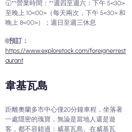
🕤**營業時間：**週四至週六：下午 5<30>
至晚上 10<00>（每天兩次，下午 5<30> 和
晚上 8<00>）；週日至週三休息
🌐
預訂：
https://www.exploretock.com/foreignerrest
aurant
韋基瓦島
距離奧蘭多市中心僅20分鐘車程，坐落著
一處隱密的瑰寶，無論是當地人還是遊
客，都不容錯過：威基瓦島。在威基瓦