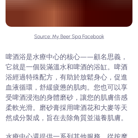
Source: My Beer Spa Facebook
啤酒浴是水療中心的核心——顧名思義，
它就是一個裝滿溫水和啤酒的浴缸。啤酒
浴經過特殊配方，有助於放鬆身心，促進
血液循環，舒緩疲憊的肌肉。您也可以享
受啤酒浸泡的身體磨砂，讓您的肌膚倍感
柔軟光滑。磨砂膏採用啤酒花和大麥等天
然成分製成，旨在去除角質並滋養肌膚。
水療中心還提供一系列其他服務，從按摩