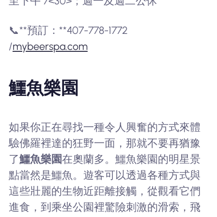
至下午 7<30>；週一及週二公休
📞**預訂：**407-778-1772
/
mybeerspa.com
鱷魚樂園
如果你正在尋找一種令人興奮的方式來體
驗佛羅裡達的狂野一面，那就不要再猶豫
了
鱷魚樂園
在奧蘭多。鱷魚樂園的明星景
點當然是鱷魚。遊客可以透過各種方式與
這些壯麗的生物近距離接觸，從觀看它們
進食，到乘坐公園裡驚險刺激的滑索，飛