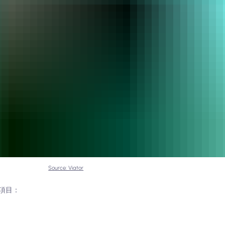
Source: Viator
項目：