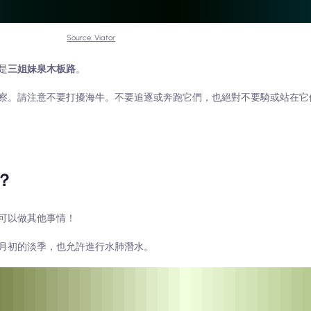
Source: Viator
是
三姐妹泉木板路
。
察。請注意不要打擾海牛。不要追逐或奔跑它們，也絕對不要騎或站在它
麼？
可以做其他事情！
月初的淡季，也允許進行水肺潛水。