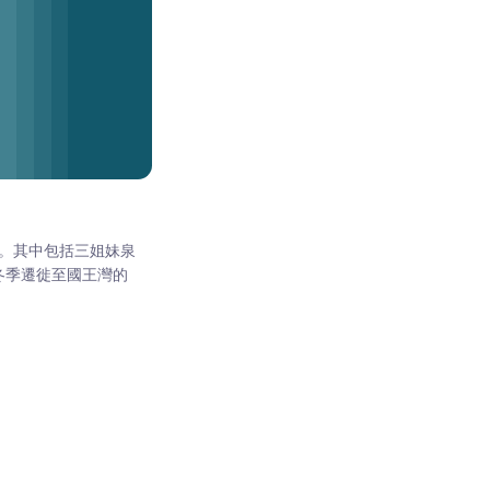
0 個島嶼。其中包括三姐妹泉
為每年冬季遷徙至國王灣的