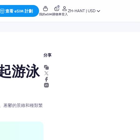
0
ZH-HANT | USD
查看 eSIM 計劃
我的eSIM
購物車
登入
分享
起游泳
、蔥鬱的景緻和種類繁