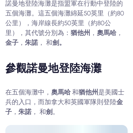
諾曼地登陸海灘是指盟軍在行動中登陸的
五個海灘。這五個海灘綿延50英里（約80
公里），海岸線長約50英里（約80公
里），其代號分別為：
猶他州
，
奧馬哈
，
金子
，
朱諾
， 和
劍。
參觀諾曼地登陸海灘
在五個海灘中，
奧馬哈
和
猶他州
是美國士
兵的入口，而加拿大和英國軍隊則登陸
金
子
，
朱諾
， 和
劍
。