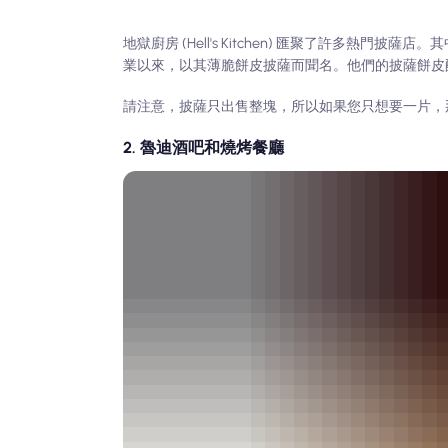
地獄廚房 (Hell's Kitchen) 匯聚了許多熱門披薩
業以來，以其薄脆餅皮披薩而聞名。他們的披薩餅皮
請注意，披薩只出售整塊，所以如果您只想要一片，
2. 魯迪酒吧和燒烤餐廳