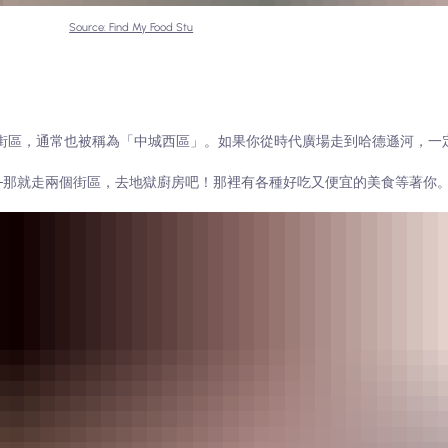
Source: Find My Food Stu
西側的一個街區，通常也被稱為「中城西區」。如果你從時代廣場走到哈德遜河，
─那就走兩個街區，去地獄廚房吧！那裡有各種好吃又便宜的美食等著你