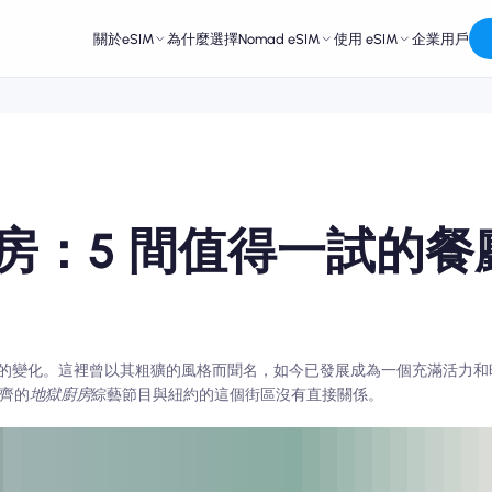
關於eSIM
為什麼選擇Nomad eSIM
使用 eSIM
企業用戶
房：5 間值得一試的餐
的變化。這裡曾以其粗獷的風格而聞名，如今已發展成為一個充滿活力和
姆齊的
地獄廚房
綜藝節目與紐約的這個街區沒有直接關係。