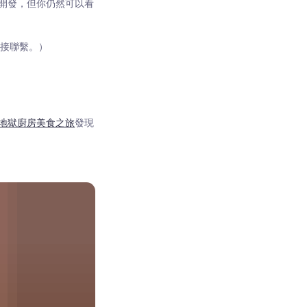
開發，但你仍然可以看
直接聯繫。）
地獄廚房美食之旅
發現