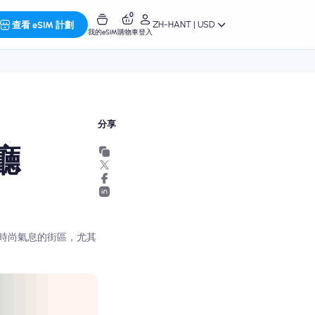
0
ZH-HANT | USD
查看 eSIM 計劃
我的eSIM
購物車
登入
分享
廳
時尚氣息的街區，尤其