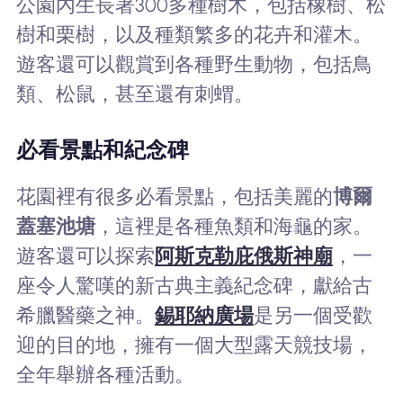
公園內生長著300多種樹木，包括橡樹、松
樹和栗樹，以及種類繁多的花卉和灌木。
遊客還可以觀賞到各種野生動物，包括鳥
類、松鼠，甚至還有刺蝟。
必看景點和紀念碑
花園裡有很多必看景點，包括美麗的
博爾
蓋塞池塘
，這裡是各種魚類和海龜的家。
遊客還可以探索
阿斯克勒庇俄斯神廟
，一
座令人驚嘆的新古典主義紀念碑，獻給古
希臘醫藥之神。
錫耶納廣場
是另一個受歡
迎的目的地，擁有一個大型露天競技場，
全年舉辦各種活動。