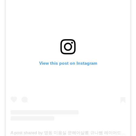
View this post on Instagram
A post shared by 명동 미용실 문헤어살롱 규나쌤 레이어드컷 빌드펌 (@moon_hair_g.na_)