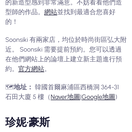
的新造型感到非常滿意。不妨看看他們造
型師的作品。
網站
並找到最適合您喜好
的！
Soonsiki 有兩家店，均位於時尚街區弘大附
近。 Soonsiki 需要提前預約。您可以透過
在他們網站上的論壇上建立新主題進行預
約。
官方網站
。
🗺️
地址：
韓國首爾麻浦區西橋洞 364-31
石田大廈 5 樓（
Naver地圖
|
Google地圖
)
珍妮·豪斯