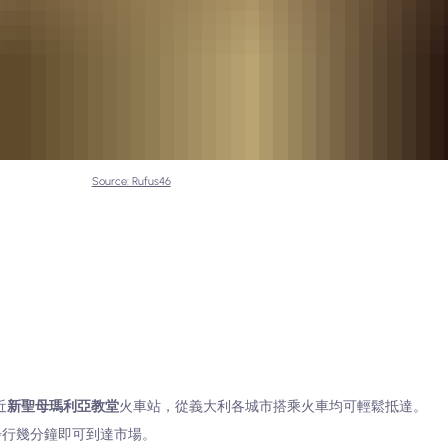
Source: Rufus46
近
新聖母瑪利亞教堂
火車站，從義大利各城市搭乘火車均可輕鬆抵達。
步行幾分鐘即可到達市場。