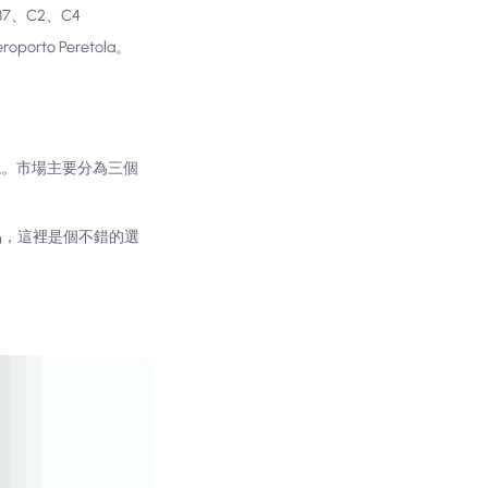
7、C2、C4
roporto Peretola。
現。市場主要分為三個
品，這裡是個不錯的選