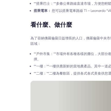
**搭乘巴士：**多條公車路線直達市場，方便您輕鬆出遊
搭乘電車：
您可以搭乘電車路線 T1 – Leonardo “Villa C
看什麼、做什麼
為了容納佛羅倫薩日益增長的人口，佛羅倫薩中央市場
區域：
**戶外市集：**市場外有各種各樣的攤位，大部
擇。
**一樓：**一樓供應新鮮的當地農產品。其中一道必
**二樓：**二樓為餐飲區，提供各式各式美食供您