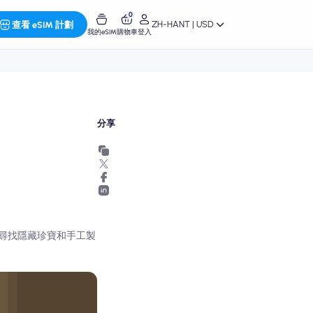
0
ZH-HANT | USD
查看 eSIM 計劃
我的eSIM
購物車
登入
分享
尋找隱藏珍寶和手工製