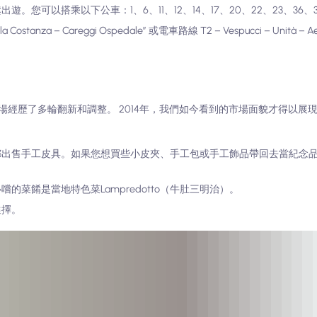
。您可以搭乘以下公車：1、6、11、12、14、17、20、22、23、36、3
ostanza – Careggi Ospedale” 或電車路線 T2 – Vespucci – Unità – Ae
經歷了多輪翻新和調整。 2014年，我們如今看到的市場面貌才得以展
分都出售手工皮具。如果您想買些小皮夾、手工包或手工飾品帶回去當紀念
嚐的菜餚是當地特色菜Lampredotto（牛肚三明治）。
選擇。