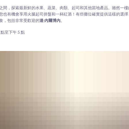
之間，探索最新鮮的水果、蔬菜、肉類、起司和其他當地產品。雖然一樓
您也有機會享用火腿起司拼盤和一杯紅酒！有些攤位確實提供這樣的選擇
食，包括非常受歡迎的
達·內爾博內
。
 點至下午 5 點