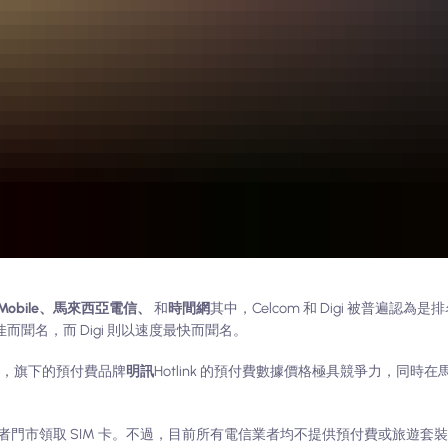
U Mobile、馬來西亞電信、
和
時間網
其中，Celcom 和 Digi 被普遍認
最佳而聞名，而 Digi 則以速度最快而聞名。
結
，旗下的預付費品牌
明訊
Hotlink 的預付費數據價格極具競爭力，同時
。
市領取 SIM 卡。不過，目前所有電信業者均不提供預付費或旅遊套裝行程