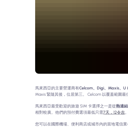
馬來西亞的主要營運商有
Celcom、Digi、Maxis、
Maxis 緊隨其後，位居第三。 Celcom 以覆蓋範圍
馬來西亞最受歡迎的旅遊 SIM 卡選擇之一是從
熱連
相對較廣。他們的預付費選項最低只需
7天，12令吉
您可以在國際機場、便利商店或城市內的當地電信業者門