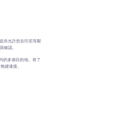
還提供允許您在印尼等鄰
員確認。
區域內的多個目的地。有了
持無縫連接。