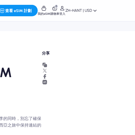
0
ZH-HANT | USD
查看 eSIM 計劃
我的eSIM
購物車
登入
分享
M
李的同時，別忘了確保
來西亞之旅中保持連結的