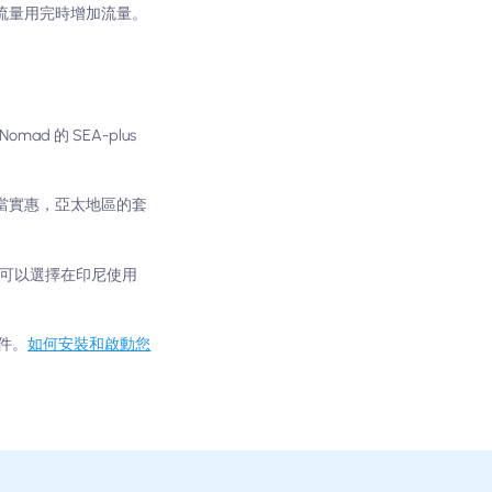
在流量用完時增加流量。
d 的 SEA-plus
相當實惠，亞太地區的套
，您還可以選擇在印尼使用
件。
如何安裝和啟動您