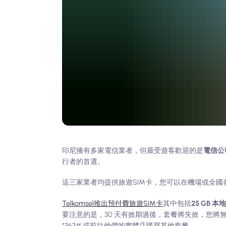
印尼擁有多家電信業者，但最受遊客歡迎的是
電信公
行者的首選。
這三家業者均提供旅遊SIM卡，您可以在機場或全國
Telkomsel推出預付費旅遊SIM卡
其中包括
25 GB 
要注意的是，30 天有效期過後，套餐將失效，您
*363# 或前往他們的實體店購買其他套餐。