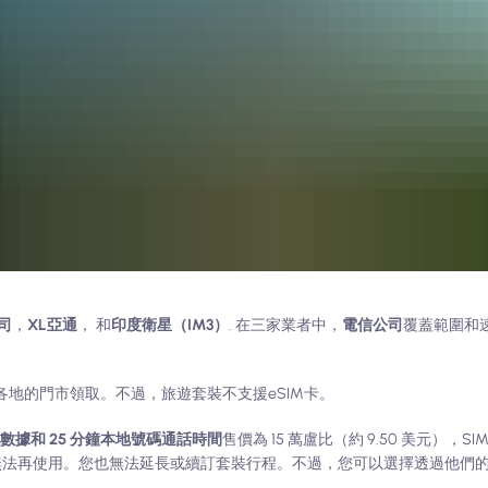
司
，
XL亞通
， 和
印度衛星（IM3）
. 在三家業者中，
電信公司
覆蓋範圍和
各地的門市領取。不過，旅遊套裝不支援eSIM卡。
本地數據和 25 分鐘本地號碼通話時間
售價為 15 萬盧比（約 9.50 美元），SI
將無法再使用。您也無法延長或續訂套裝行程。不過，您可以選擇透過他們