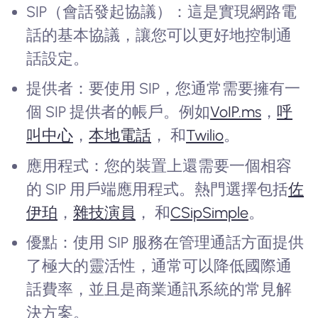
SIP（會話發起協議）：這是實現網路電
話的基本協議，讓您可以更好地控制通
話設定。
提供者：要使用 SIP，您通常需要擁有一
個 SIP 提供者的帳戶。例如
VoIP.ms
，
呼
叫中心
，
本地電話
， 和
Twilio
。
應用程式：您的裝置上還需要一個相容
的 SIP 用戶端應用程式。熱門選擇包括
佐
伊珀
，
雜技演員
， 和
CSipSimple
。
優點：使用 SIP 服務在管理通話方面提供
了極大的靈活性，通常可以降低國際通
話費率，並且是商業通訊系統的常見解
決方案。