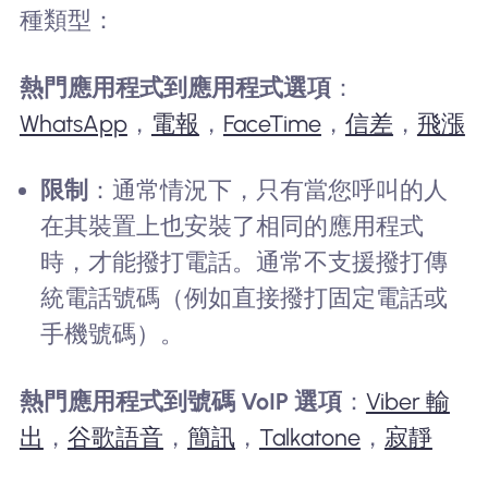
種類型：
熱門應用程式到應用程式選項
：
WhatsApp
，
電報
，
FaceTime
，
信差
，
飛漲
限制
：通常情況下，只有當您呼叫的人
在其裝置上也安裝了相同的應用程式
時，才能撥打電話。通常不支援撥打傳
統電話號碼（例如直接撥打固定電話或
手機號碼）。
熱門應用程式到號碼 VoIP 選項
：
Viber 輸
出
，
谷歌語音
，
簡訊
，
Talkatone
，
寂靜