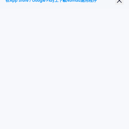
在App Store / Google Play上下載Nomad應用程序
學生折扣
热门目的地
關注我們
服務條款
隱私政策