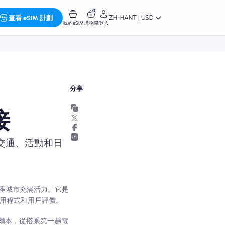
0
ZH-HANT | USD
查看 eSIM 計劃
我的eSIM
購物車
登入
分享
接
、交通、活動和日
座城市充滿活力。它是
用程式和用戶評價。
入墨爾本，從搭乘第一趟電