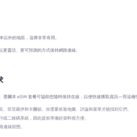
本以外的地區，這將非常有用。
墨爾本後以更靈活、更可預測的方式保持網路連線。
求
墨爾本 eSIM 套餐可協助您隨時保持在線，以便快速獲取資訊—而這種
區、菲茨羅伊和卡爾頓。你需要依靠地圖、評論和菜單才能找到它們。
付或二維碼系統，因此提前準備好資料很方便。
網路連線狀態。