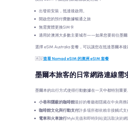
出發前安裝，抵達後啟用。
開啟您的預付費數據暢通之旅
無需實體更換SIM卡
適用於澳洲大多數主要城市——如果您要前往墨爾
選擇 eSIM Australia 套餐，可以讓您在抵達
🇦🇺
查看 Nomad eSIM 的澳洲 eSIM 套餐
墨爾本旅客的日常網路連線需
墨爾本的出行方式使得行動數據在一天中都特別重要。
小巷和隱蔽的咖啡館
最好的餐廳都隱藏在中央商務
咖啡館文化與行動支付
許多場所都依賴非接觸式支
電車和火車旅行
Myki充值和即時到站資訊取決於