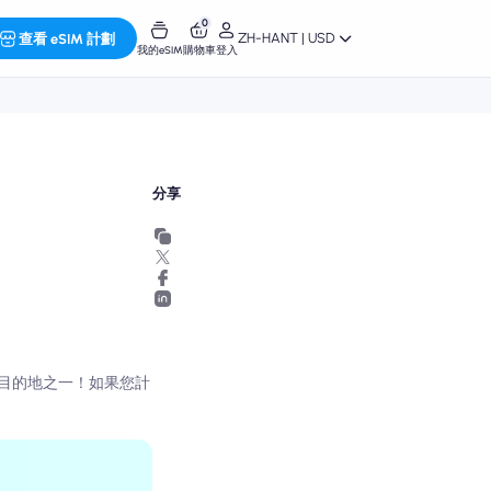
0
ZH-HANT | USD
查看 eSIM 計劃
我的eSIM
購物車
登入
分享
目的地之一！如果您計