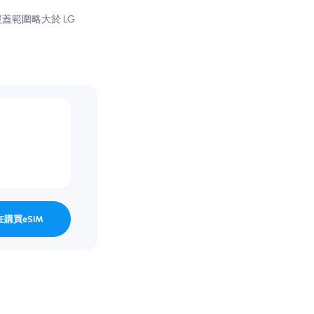
的覆蓋範圍略大於 LG
在購買eSIM