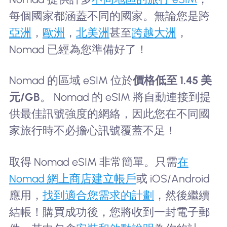
每個國家都涵蓋不同的國家。無論您是跨
亞洲
，
歐洲
，
北美洲
甚至
跨越大洲
，
Nomad 已經為您準備好了！
Nomad 的區域 eSIM 位於
價格低至 1.45 美
元/GB
。 Nomad 的 eSIM 將自動連接到提
供最佳訊號強度的網絡，因此您在不同國
家旅行時不必擔心訊號覆蓋不足！
取得 Nomad eSIM 非常簡單。只需
在
Nomad 網上商店建立帳戶
或 iOS/Android
應用，
找到適合您需求的計劃
，然後繼續
結帳！購買成功後，您將收到一封電子郵