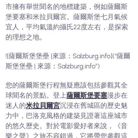
市擁有舉世聞名的地標建築，例如薩爾斯
堡要塞和米拉貝爾宮。薩爾斯堡七月氣候
宜人，平均氣溫約攝氏22度左右，是探索
的理想之地。
![薩爾斯堡堡壘 |來源：Salzburg.info](“薩爾
斯堡堡壘 | 來源：Salzburg.info”)
您的薩爾斯堡行程無疑應該包括參觀其全
球聞名的景點。登上
薩爾斯堡要塞
漫步在
迷人的
米拉貝爾宮
沉浸在舊城區的歷史魅
力中，巴洛克風格的建築見證著這座城市
的悠久歷史。對於電影愛好者來說，《音
樂之聲》之旅不容錯過，它將帶您參觀這