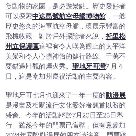
隻動物的家園，是必遊景點。歷史愛好者
可以探索
中途島號航空母艦博物館
，一艘
歷史悠久的海軍航空母艦，現展示豐富的
飛機收藏。對於戶外探險者來說，
托里松
州立保護區
這裡有令人嘆為觀止的太平洋
美景和令人心曠神怡的健行路線。千萬不
要錯過壯觀的煙火秀。
聖地牙哥灣
7 月 4
日，這是南加州慶祝活動的主要內容。
聖地牙哥七月也迎來了一年一度的
動漫展
是漫畫及相關流行文化愛好者翹首以盼的
盛會。今年的活動將於7月20日至23日舉
行。雖然今年的門票已售罄，但有意參加
2024年國際動漫展的朋友請注意，門票將