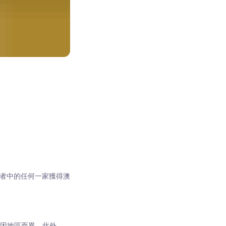
業者中的任何一家獲得澳
度會因地區而異。此外，