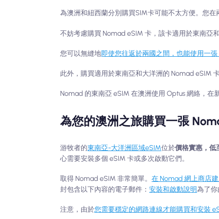
為澳洲和紐西蘭分別購買SIM卡可能不太方便。您在
不妨考慮購買 Nomad eSIM 卡，該卡適用於東
您可以無縫地
即使您往返於兩國之間，也能使用一張 e
此外，購買適用於東南亞和大洋洲的 Nomad eSIM 
Nomad 的東南亞 eSIM 在澳洲使用 Optus 網絡，在
為您的澳洲之旅購買一張 Nomad
游牧者的
東南亞-大洋洲區域eSIM
位於
價格實惠，低至每
心需要安裝多個 eSIM 卡或多次啟動它們。
取得 Nomad eSIM 非常簡單。
在 Nomad 網上商店
封包含以下內容的電子郵件：
安裝和啟動說明
為了你
注意，由於
您需要穩定的網路連線才能購買和安裝 eS