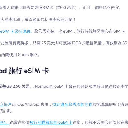
兩國之間旅行時需要更換SIM卡（或eSIM卡）。而且，價格也不便宜。
南亞和大洋洲地區，覆蓋範圍包括澳洲和紐西蘭！
SIM 卡保持連線。
您只需安裝一次 eSIM，旅行時就無需擔心在 SIM 卡
卡要經濟實惠得多，只需 25 美元即可獲得 10GB 的數據流量，有效期為 30
新西蘭使用 Spark 網路。
 旅行 eSIM 卡
GB 2.50 美元。
. Nomad 的 eSIM 卡會在您跨越國界時自動連接
建立帳戶
或 iOS/Android 應用，
找到適合您需求的方案
然後繼續結帳！購
的計劃。
IM。
建議這樣做
飛行前購買您的 eSIM 卡
這樣，您就不必擔心降落後在