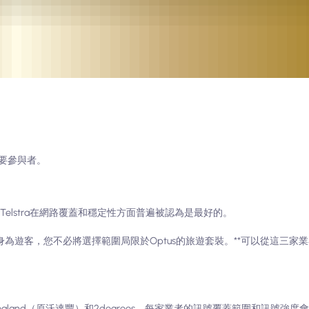
要參與者。
。其中，Telstra在網路覆蓋和穩定性方面普遍被認為是最好的。
身為遊客，您不必將選擇範圍局限於Optus的旅遊套裝。**可以從這三家
 Zealand（原沃達豐）和2degrees。每家業者的訊號覆蓋範圍和訊號強