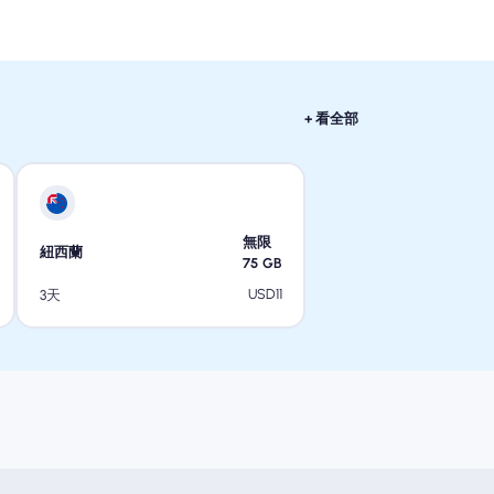
+ 看全部
無限
紐西蘭
75
GB
USD
11
3天