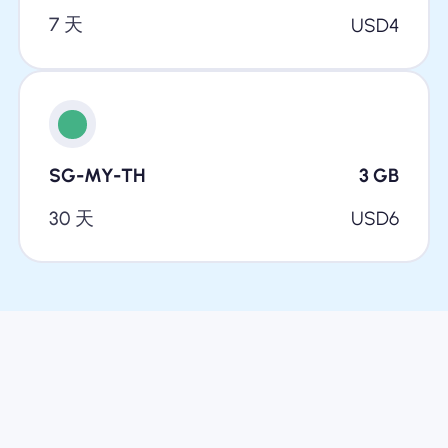
7 天
USD
4
SG-MY-TH
3
GB
30 天
USD
6