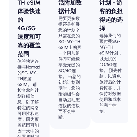
TH eSIM
活附加数
计划 - 游
体验快速
据计划
客的负担
需要更多数
的
得起的选
据还是扩展
4G/5G
择
您的计划？
选择我们的
只需在您的
速度和可
预付费SG-
SG-MY-TH
靠的覆盖
MY-TH
eSIM上购买
eSIM计划，
范围
一个附加组
以无忧的
件即可继续
体验快速连
4G/5G连
享受无缝的
接与Nomad
接。 预先付
5G/4G连
的SG-MY-
款，以避免
接。 当您的
TH旅游
旅行后的计
初始计划到
eSIM。 请
费惊喜，并
期时，您的
检查您的计
保持对数据
附加组件会
划详细信
使用和成本
自动启动您
息，以了解
的完全控
连接的连接
特定的网络
制。
而不会中
可用性和速
断。
度，因为覆
盖范围可能
因一天中的
位置和时间