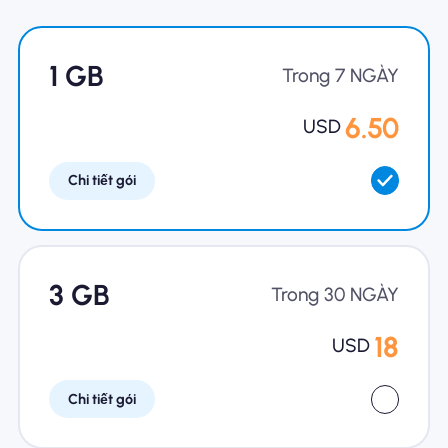
Tại sao eSIM Nomad
1 GB
Trong 7 NGÀY
6.50
USD
Sử dụng eSIM
Chi tiết gói
Cho doanh nghiệp
3 GB
Trong 30 NGÀY
18
USD
Chi tiết gói