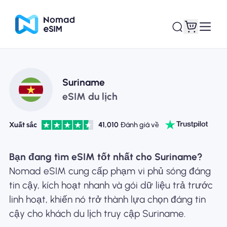
Đăng nhập Đăng
Suriname
eSIM của tôi
ký
eSIM du lịch
Xuất sắc
41,010
Đánh giá về
Kế hoạch mua sắm
Bạn đang tìm eSIM tốt nhất cho Suriname?
Nomad eSIM cung cấp phạm vi phủ sóng đáng
tin cậy, kích hoạt nhanh và gói dữ liệu trả trước
linh hoạt, khiến nó trở thành lựa chọn đáng tin
Giới thiệu về eSIM
cậy cho khách du lịch truy cập Suriname.