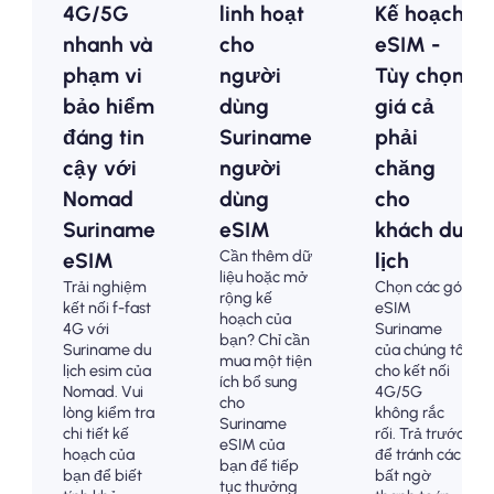
4G/5G
linh hoạt
Kế hoạch
nhanh và
cho
eSIM -
phạm vi
người
Tùy chọn
bảo hiểm
dùng
giá cả
đáng tin
Suriname
phải
cậy với
người
chăng
Nomad
dùng
cho
Suriname
eSIM
khách du
Cần thêm dữ
eSIM
lịch
liệu hoặc mở
Trải nghiệm
Chọn các gói
rộng kế
kết nối f-fast
eSIM
hoạch của
4G với
Suriname
bạn? Chỉ cần
Suriname du
của chúng tôi
mua một tiện
lịch esim của
cho kết nối
ích bổ sung
Nomad. Vui
4G/5G
cho
lòng kiểm tra
không rắc
Suriname
chi tiết kế
rối. Trả trước
eSIM của
hoạch của
để tránh các
bạn để tiếp
bạn để biết
bất ngờ
tục thưởng