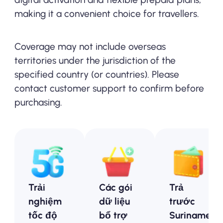
making it a convenient choice for travellers.
Coverage may not include overseas
territories under the jurisdiction of the
specified country (or countries). Please
contact customer support to confirm before
purchasing.
Trải
Các gói
Trả
nghiệm
dữ liệu
trước
tốc độ
bổ trợ
Suriname