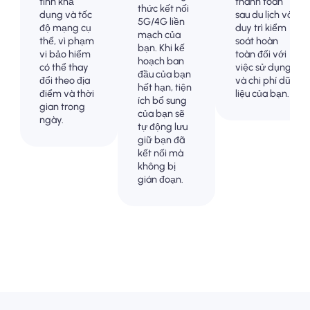
tính khả
thanh toán
thức kết nối
dụng và tốc
sau du lịch và
5G/4G liền
độ mạng cụ
duy trì kiểm
mạch của
thể, vì phạm
soát hoàn
bạn. Khi kế
vi bảo hiểm
toàn đối với
hoạch ban
có thể thay
việc sử dụng
đầu của bạn
đổi theo địa
và chi phí dữ
hết hạn, tiện
điểm và thời
liệu của bạn.
ích bổ sung
gian trong
của bạn sẽ
ngày.
tự động lưu
giữ bạn đã
kết nối mà
không bị
gián đoạn.