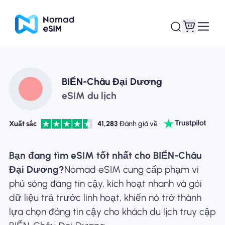
Đăng nhập Đăng
BIỂN-Châu Đại Dương
eSIM của tôi
ký
eSIM du lịch
Xuất sắc
41,283
Đánh giá về
Kế hoạch mua sắm
Bạn đang tìm eSIM tốt nhất cho BIỂN-Châu
Đại Dương?
Nomad eSIM cung cấp phạm vi
phủ sóng đáng tin cậy, kích hoạt nhanh và gói
dữ liệu trả trước linh hoạt, khiến nó trở thành
Giới thiệu về eSIM
lựa chọn đáng tin cậy cho khách du lịch truy cập