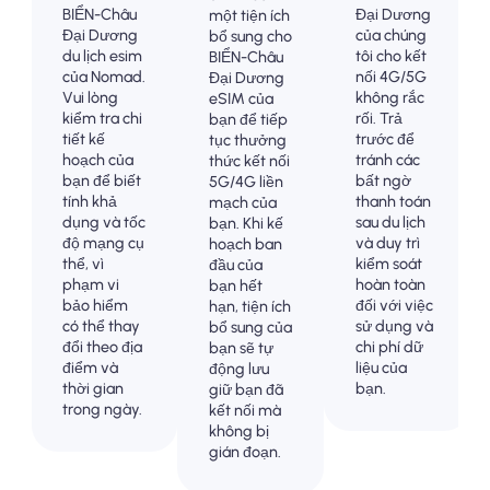
BIỂN-Châu
Đại Dương
một tiện ích
Đại Dương
của chúng
bổ sung cho
du lịch esim
tôi cho kết
BIỂN-Châu
của Nomad.
nối 4G/5G
Đại Dương
Vui lòng
không rắc
eSIM của
kiểm tra chi
rối. Trả
bạn để tiếp
tiết kế
trước để
tục thưởng
hoạch của
tránh các
thức kết nối
bạn để biết
bất ngờ
5G/4G liền
tính khả
thanh toán
mạch của
dụng và tốc
sau du lịch
bạn. Khi kế
độ mạng cụ
và duy trì
hoạch ban
thể, vì
kiểm soát
đầu của
phạm vi
hoàn toàn
bạn hết
bảo hiểm
đối với việc
hạn, tiện ích
có thể thay
sử dụng và
bổ sung của
đổi theo địa
chi phí dữ
bạn sẽ tự
điểm và
liệu của
động lưu
thời gian
bạn.
giữ bạn đã
trong ngày.
kết nối mà
không bị
gián đoạn.