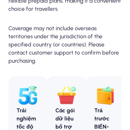
flexible prepaid plans, making it a convenient
choice for travellers.
Coverage may not include overseas
territories under the jurisdiction of the
specified country (or countries). Please
contact customer support to confirm before
purchasing.
Trải
Các gói
Trả
nghiệm
dữ liệu
trước
tốc độ
bổ trợ
BIỂN-