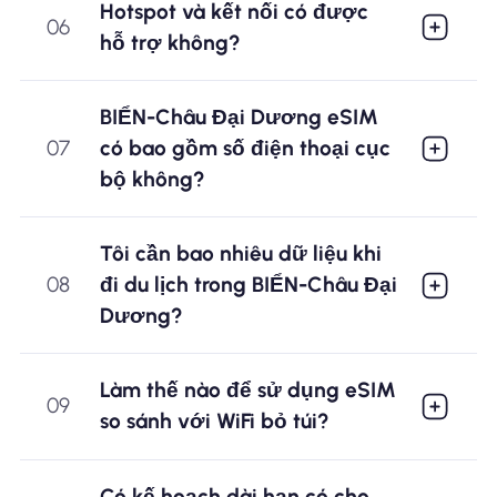
Hotspot và kết nối có được
06
hỗ trợ không?
BIỂN-Châu Đại Dương eSIM
07
có bao gồm số điện thoại cục
bộ không?
Tôi cần bao nhiêu dữ liệu khi
08
đi du lịch trong BIỂN-Châu Đại
Dương?
Làm thế nào để sử dụng eSIM
09
so sánh với WiFi bỏ túi?
Có kế hoạch dài hạn có cho