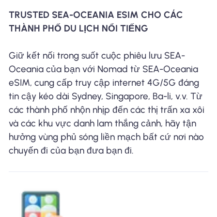
TRUSTED SEA-OCEANIA ESIM CHO CÁC
THÀNH PHỐ DU LỊCH NỔI TIẾNG
Giữ kết nối trong suốt cuộc phiêu lưu SEA-
Oceania của bạn với Nomad từ SEA-Oceania
eSIM, cung cấp truy cập internet 4G/5G đáng
tin cậy kéo dài Sydney, Singapore, Ba-li, v.v. Từ
các thành phố nhộn nhịp đến các thị trấn xa xôi
và các khu vực danh lam thắng cảnh, hãy tận
hưởng vùng phủ sóng liền mạch bất cứ nơi nào
chuyến đi của bạn đưa bạn đi.