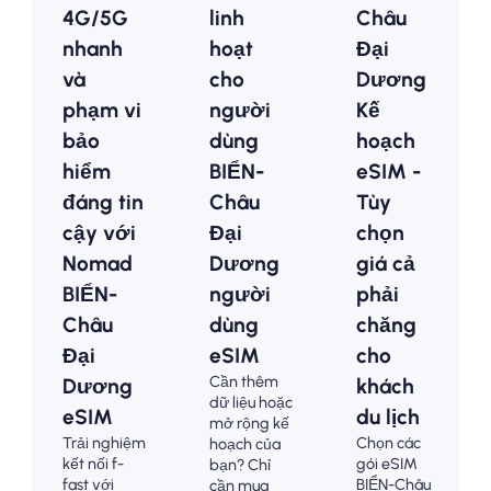
4G/5G
linh
Châu
nhanh
hoạt
Đại
và
cho
Dương
phạm vi
người
Kế
bảo
dùng
hoạch
hiểm
BIỂN-
eSIM -
đáng tin
Châu
Tùy
cậy với
Đại
chọn
Nomad
Dương
giá cả
BIỂN-
người
phải
Châu
dùng
chăng
Đại
eSIM
cho
Cần thêm
Dương
khách
dữ liệu hoặc
eSIM
du lịch
mở rộng kế
Trải nghiệm
Chọn các
hoạch của
kết nối f-
gói eSIM
bạn? Chỉ
fast với
BIỂN-Châu
cần mua