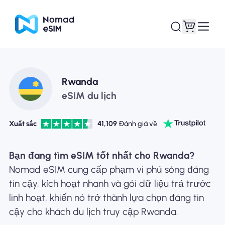
Đăng nhập Đăng
Rwanda
eSIM của tôi
ký
eSIM du lịch
Xuất sắc
41,109
Đánh giá về
Kế hoạch mua sắm
Bạn đang tìm eSIM tốt nhất cho Rwanda?
Nomad eSIM cung cấp phạm vi phủ sóng đáng
tin cậy, kích hoạt nhanh và gói dữ liệu trả trước
linh hoạt, khiến nó trở thành lựa chọn đáng tin
Giới thiệu về eSIM
cậy cho khách du lịch truy cập Rwanda.