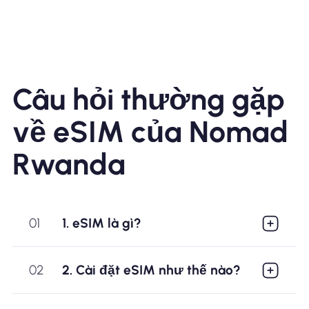
Câu hỏi thường gặp
về eSIM của Nomad
Rwanda
01
1. eSIM là gì?
02
2. Cài đặt eSIM như thế nào?