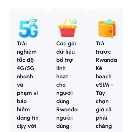
Trải
Các gói
Trả
nghiệm
dữ liệu
trước
tốc độ
bổ trợ
Rwanda
4G/5G
linh
Kế
nhanh
hoạt
hoạch
và
cho
eSIM -
phạm vi
người
Tùy
bảo
dùng
chọn
hiểm
Rwanda
giá cả
đáng tin
người
phải
cậy với
dùng
chăng