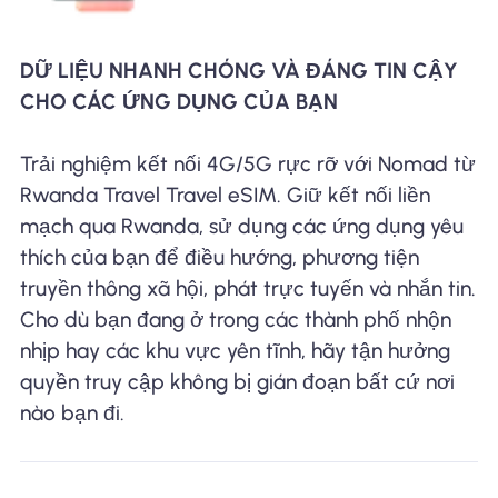
DỮ LIỆU NHANH CHÓNG VÀ ĐÁNG TIN CẬY
CHO CÁC ỨNG DỤNG CỦA BẠN
Trải nghiệm kết nối 4G/5G rực rỡ với Nomad từ
Rwanda Travel Travel eSIM. Giữ kết nối liền
mạch qua Rwanda, sử dụng các ứng dụng yêu
thích của bạn để điều hướng, phương tiện
truyền thông xã hội, phát trực tuyến và nhắn tin.
Cho dù bạn đang ở trong các thành phố nhộn
nhịp hay các khu vực yên tĩnh, hãy tận hưởng
quyền truy cập không bị gián đoạn bất cứ nơi
nào bạn đi.