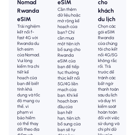
Nomad
eSIM
cho
Cần thêm
Rwanda
khách
dữ liệu hoặc
eSIM
du lịch
mở rộng kế
Trải nghiệm
Chọn các
hoạch của
kết nối f-
gói eSIM
bạn? Chỉ
fast 4G với
Rwanda
cần mua
Rwanda du
của chúng
một tiện ích
lịch esim
tôi cho kết
bổ sung cho
của Nomad.
nối 4G/5G
Rwanda
Vui lòng
không rắc
eSIM của
kiểm tra chi
rối. Trả
bạn để tiếp
tiết kế
trước để
tục thưởng
hoạch của
tránh các
thức kết nối
bạn để biết
bất ngờ
5G/4G liền
tính khả
thanh toán
mạch của
dụng và tốc
sau du lịch
bạn. Khi kế
độ mạng cụ
và duy trì
hoạch ban
thể, vì
kiểm soát
đầu của
phạm vi
hoàn toàn
bạn hết
bảo hiểm
đối với việc
hạn, tiện ích
có thể thay
sử dụng và
bổ sung của
đổi theo địa
chi phí dữ
bạn sẽ tự
điểm và
liệu của