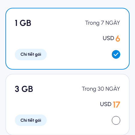
Tại sao eSIM Nomad
1 GB
Trong 7 NGÀY
6
USD
Sử dụng eSIM
Chi tiết gói
Cho doanh nghiệp
3 GB
Trong 30 NGÀY
17
USD
Chi tiết gói