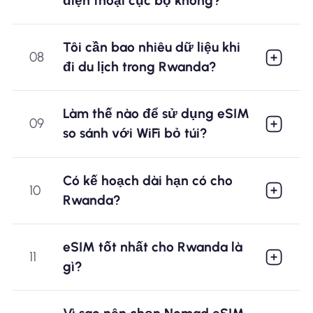
điện thoại cục bộ không?
Tôi cần bao nhiêu dữ liệu khi
08
đi du lịch trong Rwanda?
Làm thế nào để sử dụng eSIM
09
so sánh với WiFi bỏ túi?
Có kế hoạch dài hạn có cho
10
Rwanda?
eSIM tốt nhất cho Rwanda là
11
gì?