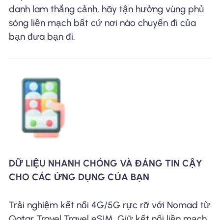
danh lam thắng cảnh, hãy tận hưởng vùng phủ
sóng liền mạch bất cứ nơi nào chuyến đi của
bạn đưa bạn đi.
DỮ LIỆU NHANH CHÓNG VÀ ĐÁNG TIN CẬY
CHO CÁC ỨNG DỤNG CỦA BẠN
Trải nghiệm kết nối 4G/5G rực rỡ với Nomad từ
Qatar Travel Travel eSIM. Giữ kết nối liền mạch