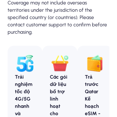
Coverage may not include overseas
territories under the jurisdiction of the
specified country (or countries). Please
contact customer support to confirm before
purchasing.
Trải
Các gói
Trả
nghiệm
dữ liệu
trước
tốc độ
bổ trợ
Qatar
4G/5G
linh
Kế
nhanh
hoạt
hoạch
và
cho
eSIM -