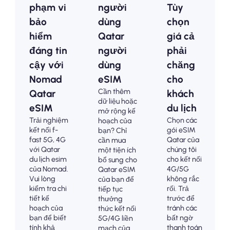
phạm vi
người
Tùy
bảo
dùng
chọn
hiểm
Qatar
giá cả
đáng tin
người
phải
cậy với
dùng
chăng
Nomad
eSIM
cho
Cần thêm
Qatar
khách
dữ liệu hoặc
eSIM
du lịch
mở rộng kế
Trải nghiệm
Chọn các
hoạch của
kết nối f-
gói eSIM
bạn? Chỉ
fast 5G, 4G
Qatar của
cần mua
với Qatar
chúng tôi
một tiện ích
du lịch esim
cho kết nối
bổ sung cho
của Nomad.
4G/5G
Qatar eSIM
Vui lòng
không rắc
của bạn để
kiểm tra chi
rối. Trả
tiếp tục
tiết kế
trước để
thưởng
hoạch của
tránh các
thức kết nối
bạn để biết
bất ngờ
5G/4G liền
tính khả
thanh toán
mạch của