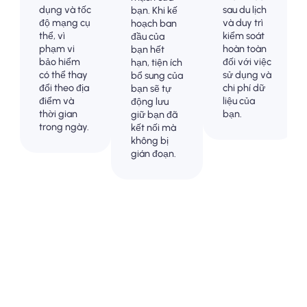
dụng và tốc
sau du lịch
bạn. Khi kế
độ mạng cụ
và duy trì
hoạch ban
thể, vì
kiểm soát
đầu của
phạm vi
hoàn toàn
bạn hết
bảo hiểm
đối với việc
hạn, tiện ích
có thể thay
sử dụng và
bổ sung của
đổi theo địa
chi phí dữ
bạn sẽ tự
điểm và
liệu của
động lưu
thời gian
bạn.
giữ bạn đã
trong ngày.
kết nối mà
không bị
gián đoạn.