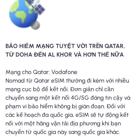
BẢO HIỂM MẠNG TUYỆT VỜI TRÊN QATAR,
TỪ DOHA ĐẾN AL KHOR VÀ HƠN THẾ NỮA
Mạng cho Qatar: Vodafone
Nomad từ Qatar eSIM thường đi kèm với nhiều
mạng cục bộ để kết nối. Đơn giản chỉ cần
chuyển sang một kết nối 4G/5G đáng tin cậy và
phạm vi bảo hiểm không bị gián đoạn. Đối với
các kế hoạch đa quốc gia, eSIM sẽ tự động kết
nối với một hãng vận tải địa phương khi bạn
chuyển từ quốc gia này sang quốc gia khác.