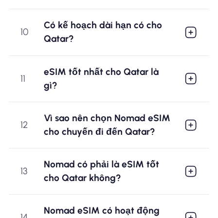
Có kế hoạch dài hạn có cho
10
Qatar?
eSIM tốt nhất cho Qatar là
11
gì?
Vì sao nên chọn Nomad eSIM
12
cho chuyến đi đến Qatar?
Nomad có phải là eSIM tốt
13
cho Qatar không?
Nomad eSIM có hoạt động
14