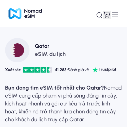
Đăng nhập Đăng
Qatar
eSIM của tôi
ký
eSIM du lịch
Xuất sắc
41,283
Đánh giá về
Kế hoạch mua sắm
Bạn đang tìm eSIM tốt nhất cho Qatar?
Nomad
eSIM cung cấp phạm vi phủ sóng đáng tin cậy,
kích hoạt nhanh và gói dữ liệu trả trước linh
hoạt, khiến nó trở thành lựa chọn đáng tin cậy
Giới thiệu về eSIM
cho khách du lịch truy cập Qatar.