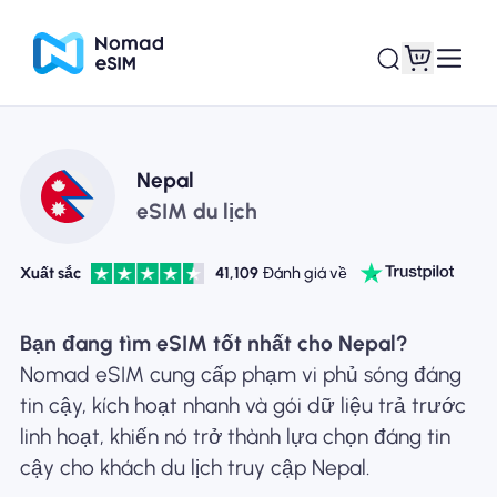
Đăng nhập Đăng
Nepal
eSIM của tôi
ký
eSIM du lịch
Xuất sắc
41,109
Đánh giá về
Kế hoạch mua sắm
Bạn đang tìm eSIM tốt nhất cho Nepal?
Nomad eSIM cung cấp phạm vi phủ sóng đáng
tin cậy, kích hoạt nhanh và gói dữ liệu trả trước
linh hoạt, khiến nó trở thành lựa chọn đáng tin
Giới thiệu về eSIM
cậy cho khách du lịch truy cập Nepal.