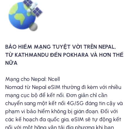
BẢO HIỂM MẠNG TUYỆT VỜI TRÊN NEPAL,
TỪ KATHMANDU ĐẾN POKHARA VÀ HƠN THẾ
NỮA
Mạng cho Nepal: Ncell
Nomad từ Nepal eSIM thường đi kèm với nhiều
mạng cục bộ để kết nối. Đơn giản chỉ cần
chuyển sang một kết nối 4G/5G đáng tin cậy và
phạm vi bảo hiểm không bị gián đoạn. Đối với
các kế hoạch đa quốc gia, eSIM sẽ tự động kết
nối với một hãng vận tải địa phương khi bạn