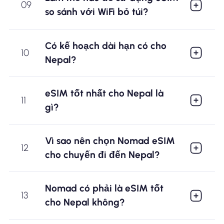
09
so sánh với WiFi bỏ túi?
Có kế hoạch dài hạn có cho
10
Nepal?
eSIM tốt nhất cho Nepal là
11
gì?
Vì sao nên chọn Nomad eSIM
12
cho chuyến đi đến Nepal?
Nomad có phải là eSIM tốt
13
cho Nepal không?