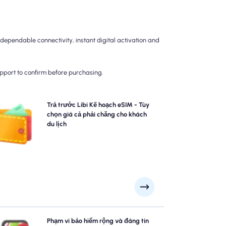
dependable connectivity, instant digital activation and
upport to confirm before purchasing.
ọn các gói eSIM Libi của chúng tôi cho kết nối 4G/5G
Trả trước Libi Kế hoạch eSIM - Tùy
ng rắc rối. Trả trước để tránh các bất ngờ thanh toán
chọn giá cả phải chăng cho khách
 du lịch và duy trì kiểm soát hoàn toàn đối với việc sử
du lịch
dụng và chi phí dữ liệu của bạn.
m phá Libi với sự tự tin bằng cách sử dụng Libi esim
Phạm vi bảo hiểm rộng và đáng tin