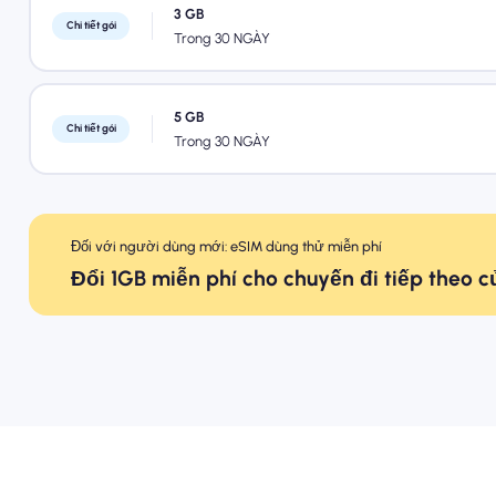
3 GB
Chi tiết gói
Trong 30 NGÀY
5 GB
Chi tiết gói
Trong 30 NGÀY
Đối với người dùng mới: eSIM dùng thử miễn phí
Đổi 1GB miễn phí cho chuyến đi tiếp theo 