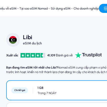
hiệu về eSIM
Tại sao eSIM Nomad
Sử dụng eSIM
Cho doanh nghiệp
Libi
eSIM du lịch
Xuất sắc
41,109
Đánh giá về
Bạn đang tìm eSIM tốt nhất cho Libi?
Nomad eSIM cung cấp phạm vi phủ són
trước linh hoạt, khiến nó trở thành lựa chọn đáng tin cậy cho khách du lịch t
1 GB
Chi tiết gói
Trong 7 NGÀY