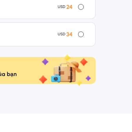
24
USD
34
USD
của bạn