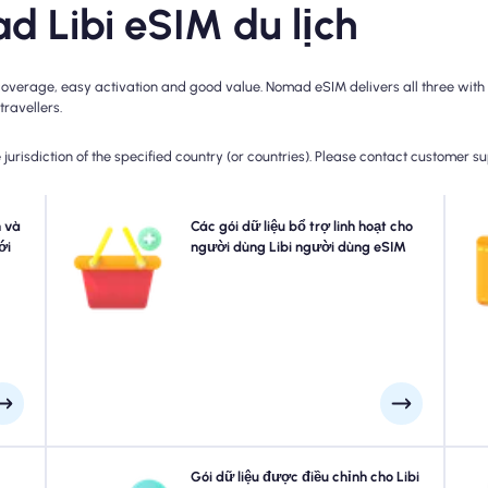
d Libi eSIM du lịch
coverage, easy activation and good value. Nomad eSIM delivers all three with 
travellers.
jurisdiction of the specified country (or countries). Please contact customer s
 của
 và
Cần thêm dữ liệu hoặc mở rộng kế hoạch của bạn? Chỉ
Các gói dữ liệu bổ trợ linh hoạt cho
Ch
n để
ới
cần mua một tiện ích bổ sung cho Libi eSIM của bạn để
người dùng Libi người dùng eSIM
khô
 bảo
tiếp tục thưởng thức kết nối 5G/4G liền mạch của bạn.
sau
rong
Khi kế hoạch ban đầu của bạn hết hạn, tiện ích bổ sung
gày.
của bạn sẽ tự động lưu giữ bạn đã kết nối mà không bị
gián đoạn.
hoạt
Du lịch đến Libi? Chọn từ các gói dữ liệu eSIM Libi của
Gói dữ liệu được điều chỉnh cho Libi
Khá