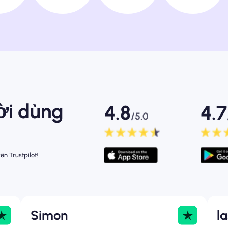
ời dùng
4.8
4.7
/5.0
ên Trustpilot!
Simon
l