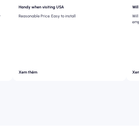
Handy when visiting USA
Wil
y
Reasonable Price. Easy to install
Wil
emp
Xem thêm
Xe