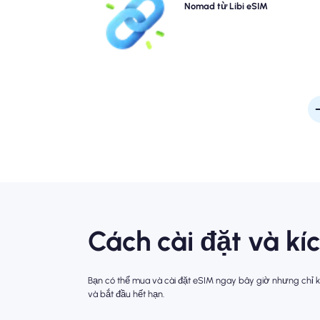
Nomad Libi eSIM của bạn ngay lập tức từ thiết bị
Nomad từ Libi eSIM
bạn để kết nối nhanh 4G/5G. Hãy trực tuyến ngay
bạn đến sân bay mà không gặp rắc rối hay chậm 
Cách cài đặt và k
Bạn có thể mua và cài đặt eSIM ngay bây giờ nhưng chỉ kí
và bắt đầu hết hạn.