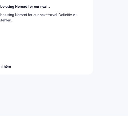
l be using Nomad for our next…
l be using Nomad for our next travel. Definitiv zu
fehlen.
m thêm