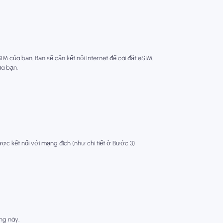
 của bạn. Bạn sẽ cần kết nối Internet để cài đặt eSIM.
ủa bạn.
ợc kết nối với mạng đích (như chi tiết ở Bước 3)
òng này.