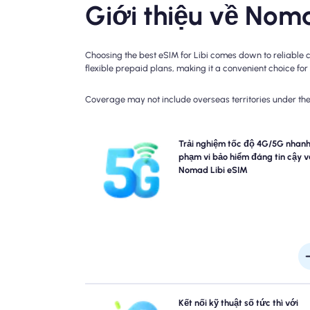
Giới thiệu về Noma
Choosing the best eSIM for Libi comes down to reliable 
flexible prepaid plans, making it a convenient choice for 
Coverage may not include overseas territories under the 
Trải nghiệm kết nối f-fast 4G với Libi du lịch esim
Trải nghiệm tốc độ 4G/5G nhanh
Nomad. Vui lòng kiểm tra chi tiết kế hoạch của bạ
phạm vi bảo hiểm đáng tin cậy v
biết tính khả dụng và tốc độ mạng cụ thể, vì phạm vi
Nomad Libi eSIM
hiểm có thể thay đổi theo địa điểm và thời gian t
n
Bỏ qua các hàng đợi và quên các sim vật lý. Kích 
Kết nối kỹ thuật số tức thì với