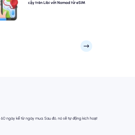
a Nomad, cung cấp phạm vi bảo hiểm 4G/5G đáng tin
cậy trên Libi với Nomad từ eSIM
cậy trên các điểm tham quan và khu kinh doanh hàng
 của thành phố. Giữ kết nối bất kể hành trình của bạn
đưa bạn đến đâu.
 60 ngày kể từ ngày mua. Sau đó, nó sẽ tự động kích hoạt