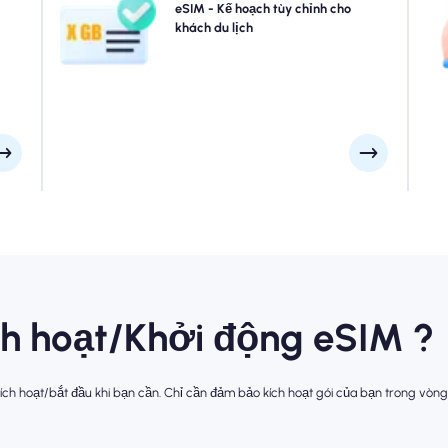
 của
chúng tôi được thiết kế để phù hợp với mọi nhu cầu, với
eSIM - Kế hoạch tùy chỉnh cho
củ
 khi
kết nối 4G/5G liền mạch của chúng tôi. Một vài eSIM của
khách du lịch
trễ.
chúng tôi yêu cầu kích hoạt thủ công, vui lòng kiểm tra
đầu
email cài đặt của bạn để chắc chắn.
ích hoạt/Khởi động eSIM ?
ch hoạt/bắt đầu khi bạn cần. Chỉ cần đảm bảo kích hoạt gói của bạn trong vòng