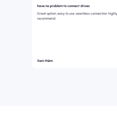
have no problem to connect drives
Great option. easy to use. seamless connection. highl
recommend.
Xem thêm