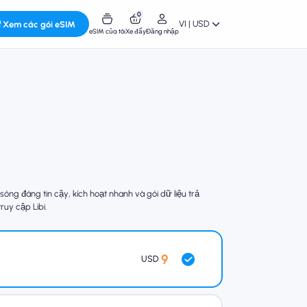
0
VI | USD
Xem các gói eSIM
eSIM của tôi
Xe đẩy
Đăng nhập
g đáng tin cậy, kích hoạt nhanh và gói dữ liệu trả
ruy cập Libi.
9
USD