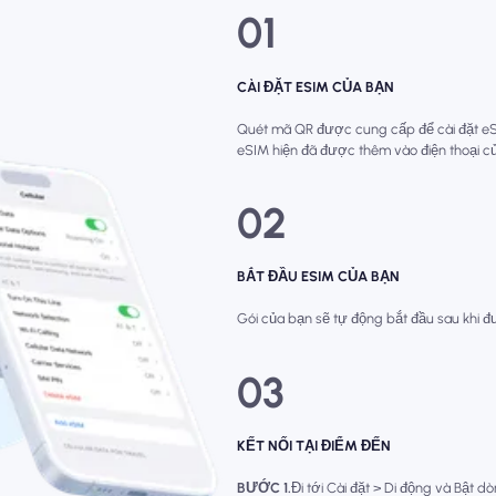
01
CÀI ĐẶT ESIM CỦA BẠN
Quét mã QR được cung cấp để cài đặt eSIM
eSIM hiện đã được thêm vào điện thoại c
02
BẮT ĐẦU ESIM CỦA BẠN
Gói của bạn sẽ tự động bắt đầu sau khi đư
03
KẾT NỐI TẠI ĐIỂM ĐẾN
BƯỚC 1.
Đi tới Cài đặt > Di động và Bật d