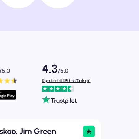
4.3
/5.0
/5.0
Dựa trên 41,109 bài đánh giá
askoo. Jim Green