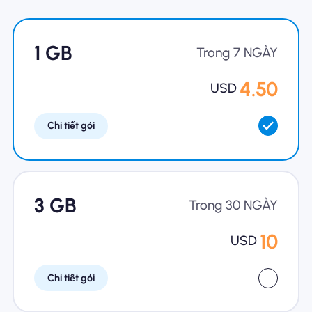
Tại sao eSIM Nomad
1 GB
Trong 7 NGÀY
4.50
USD
Sử dụng eSIM
Chi tiết gói
Cho doanh nghiệp
3 GB
Trong 30 NGÀY
10
USD
Chi tiết gói