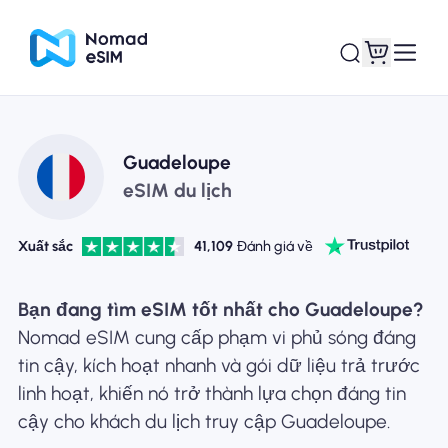
Đăng nhập Đăng
Guadeloupe
eSIM của tôi
ký
eSIM du lịch
Xuất sắc
41,109
Đánh giá về
Kế hoạch mua sắm
Bạn đang tìm eSIM tốt nhất cho Guadeloupe?
Nomad eSIM cung cấp phạm vi phủ sóng đáng
tin cậy, kích hoạt nhanh và gói dữ liệu trả trước
linh hoạt, khiến nó trở thành lựa chọn đáng tin
Giới thiệu về eSIM
cậy cho khách du lịch truy cập Guadeloupe.