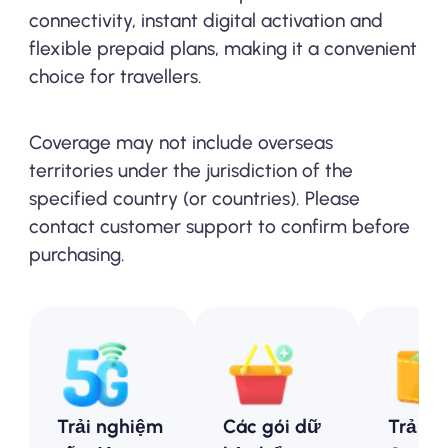
connectivity, instant digital activation and
flexible prepaid plans, making it a convenient
choice for travellers.
Coverage may not include overseas
territories under the jurisdiction of the
specified country (or countries). Please
contact customer support to confirm before
purchasing.
Trải nghiệm
Các gói dữ
Trả tr