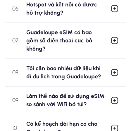
Hotspot và kết nối có được
06
hỗ trợ không?
Guadeloupe eSIM có bao
07
gồm số điện thoại cục bộ
không?
Tôi cần bao nhiêu dữ liệu khi
08
đi du lịch trong Guadeloupe?
Làm thế nào để sử dụng eSIM
09
so sánh với WiFi bỏ túi?
Có kế hoạch dài hạn có cho
10