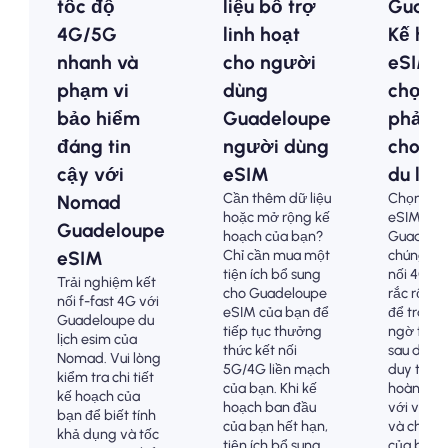
tốc độ
liệu bổ trợ
Guade
4G/5G
linh hoạt
Kế ho
nhanh và
cho người
eSIM -
phạm vi
dùng
chọn g
bảo hiểm
Guadeloupe
phải c
đáng tin
người dùng
cho k
cậy với
eSIM
du lịch
Cần thêm dữ liệu
Chọn các
Nomad
hoặc mở rộng kế
eSIM
Guadeloupe
hoạch của bạn?
Guadelou
Chỉ cần mua một
chúng tôi
eSIM
tiện ích bổ sung
nối 4G/5
Trải nghiệm kết
cho Guadeloupe
rắc rối. T
nối f-fast 4G với
eSIM của bạn để
để tránh 
Guadeloupe du
tiếp tục thưởng
ngờ than
lịch esim của
thức kết nối
sau du lịc
Nomad. Vui lòng
5G/4G liền mạch
duy trì k
kiểm tra chi tiết
của bạn. Khi kế
hoàn toàn
kế hoạch của
hoạch ban đầu
với việc 
bạn để biết tính
của bạn hết hạn,
và chi phí
khả dụng và tốc
tiện ích bổ sung
của bạn.