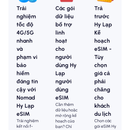
Trải
Các gói
Trả
nghiệm
dữ liệu
trước
tốc độ
bổ trợ
Hy Lạp
4G/5G
linh
Kế
nhanh
hoạt
hoạch
và
cho
eSIM -
phạm vi
người
Tùy
bảo
dùng Hy
chọn
hiểm
Lạp
giá cả
đáng tin
người
phải
cậy với
dùng
chăng
Nomad
eSIM
cho
Cần thêm
Hy Lạp
khách
dữ liệu hoặc
eSIM
du lịch
mở rộng kế
Trải nghiệm
Chọn các
hoạch của
kết nối f-
gói eSIM Hy
bạn? Chỉ