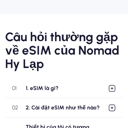
Câu hỏi thường gặp
về eSIM của Nomad
Hy Lạp
01
1. eSIM là gì?
02
2. Cài đặt eSIM như thế nào?
Thiết bị của tôi có tương