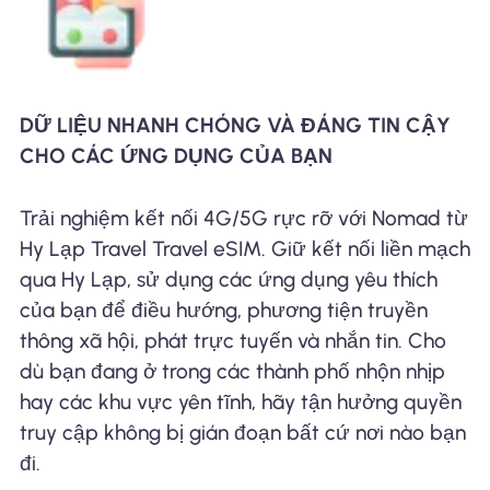
DỮ LIỆU NHANH CHÓNG VÀ ĐÁNG TIN CẬY
CHO CÁC ỨNG DỤNG CỦA BẠN
Trải nghiệm kết nối 4G/5G rực rỡ với Nomad từ
Hy Lạp Travel Travel eSIM. Giữ kết nối liền mạch
qua Hy Lạp, sử dụng các ứng dụng yêu thích
của bạn để điều hướng, phương tiện truyền
thông xã hội, phát trực tuyến và nhắn tin. Cho
dù bạn đang ở trong các thành phố nhộn nhịp
hay các khu vực yên tĩnh, hãy tận hưởng quyền
truy cập không bị gián đoạn bất cứ nơi nào bạn
đi.