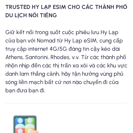
TRUSTED HY LẠP ESIM CHO CÁC THÀNH PHỐ
DU LỊCH NỔI TIẾNG
Giữ kết nối trong suốt cuộc phiêu lưu Hy Lạp
của bạn với Nomad từ Hy Lạp eSIM, cung cấp
truy cập internet 4G/5G đáng tin cậy kéo dài
Athens, Santorini, Rhodes, v.v. Từ các thành phố
nhộn nhịp đến các thị trấn xa xôi và các khu vực
danh lam thắng cảnh, hãy tận hưởng vùng phủ
sóng liền mạch bất cứ nơi nào chuyến đi của
bạn đưa bạn đi.