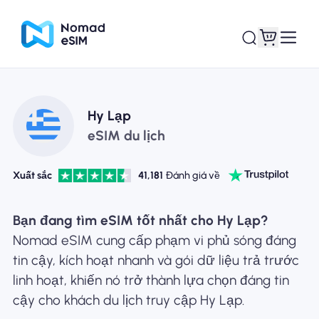
Đăng nhập Đăng
Hy Lạp
eSIM của tôi
ký
eSIM du lịch
Xuất sắc
41,181
Đánh giá về
Kế hoạch mua sắm
Bạn đang tìm eSIM tốt nhất cho Hy Lạp?
Nomad eSIM cung cấp phạm vi phủ sóng đáng
tin cậy, kích hoạt nhanh và gói dữ liệu trả trước
linh hoạt, khiến nó trở thành lựa chọn đáng tin
Giới thiệu về eSIM
cậy cho khách du lịch truy cập Hy Lạp.