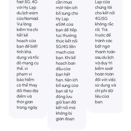
fast 5G, 4G
Lạp của
cần mua
với Hy Lạp
chúng tôi
một tiện ích
du lịch esim
cho kết nối
bổ sung cho
của Nomad.
4G/5G
Hy Lạp
Vui lòng
không rắc
eSIM của
kiểm tra chi
rối. Trả
bạn để tiếp
tiết kế
trước để
tục thưởng
hoạch của
tránh các
thức kết nối
bạn để biết
bất ngờ
5G/4G liền
tính khả
thanh toán
mạch của
dụng và tốc
sau du lịch
bạn. Khi kế
độ mạng cụ
và duy trì
hoạch ban
thể, vì
kiểm soát
đầu của
phạm vi
hoàn toàn
bạn hết
bảo hiểm
đối với việc
hạn, tiện ích
có thể thay
sử dụng và
bổ sung của
đổi theo địa
chi phí dữ
bạn sẽ tự
điểm và
liệu của
động lưu
thời gian
bạn.
giữ bạn đã
trong ngày.
kết nối mà
không bị
gián đoạn.