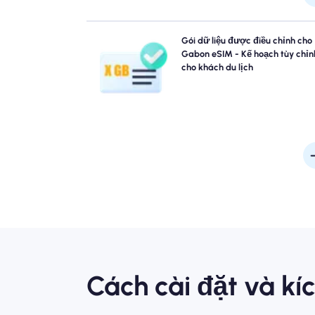
Du lịch đến Gabon? Chọn từ các gói dữ liệu eSIM G
Gói dữ liệu được điều chỉnh cho
của chúng tôi được thiết kế để phù hợp với mọi nhu 
Gabon eSIM - Kế hoạch tùy chỉn
với kết nối 4G/5G liền mạch của chúng tôi. Một vài 
cho khách du lịch
của chúng tôi yêu cầu kích hoạt thủ công, vui lòng 
tra email cài đặt của bạn để chắc c
Cách cài đặt và k