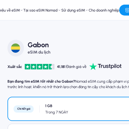
hiệu về eSIM
Tại sao eSIM Nomad
Sử dụng eSIM
Cho doanh nghiệp
Gabon
eSIM du lịch
Xuất sắc
41,181
Đánh giá về
Bạn đang tìm eSIM tốt nhất cho Gabon?
Nomad eSIM cung cấp phạm vi phủ 
trước linh hoạt, khiến nó trở thành lựa chọn đáng tin cậy cho khách du lịch
1 GB
Chi tiết gói
Trong 7 NGÀY