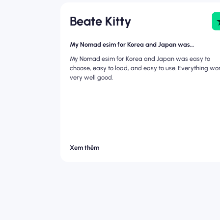
Beate Kitty
My Nomad esim for Korea and Japan was…
My Nomad esim for Korea and Japan was easy to
choose, easy to load, and easy to use. Everything wo
very well good.
Xem thêm