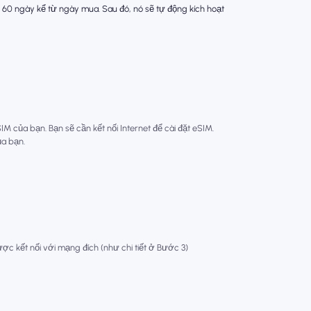
 60 ngày kể từ ngày mua. Sau đó, nó sẽ tự động kích hoạt
 của bạn. Bạn sẽ cần kết nối Internet để cài đặt eSIM.
ủa bạn.
ợc kết nối với mạng đích (như chi tiết ở Bước 3)