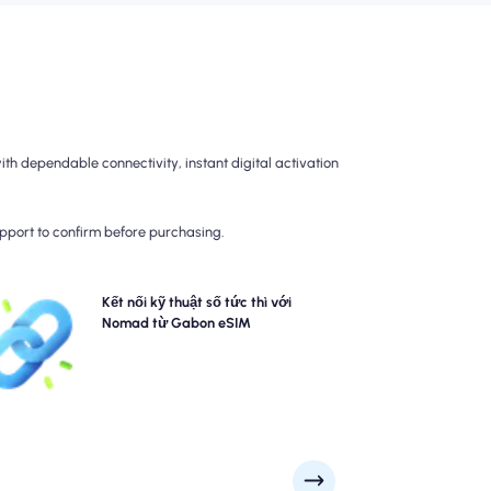
h dependable connectivity, instant digital activation
upport to confirm before purchasing.
Bỏ qua các hàng đợi và quên các sim vật lý. Kích hoạt
Kết nối kỹ thuật số tức thì với
ad Gabon eSIM của bạn ngay lập tức từ thiết bị của
Nomad từ Gabon eSIM
bạn để kết nối nhanh 4G/5G. Hãy trực tuyến ngay khi
bạn đến sân bay mà không gặp rắc rối hay chậm trễ.