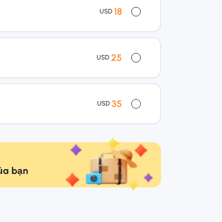
18
USD
25
USD
35
USD
của bạn