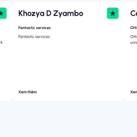
Khozya D Zyambo
C
Fantastic services
Ott
Fantastic services
Ott
rk
uni
Xem thêm
Xe