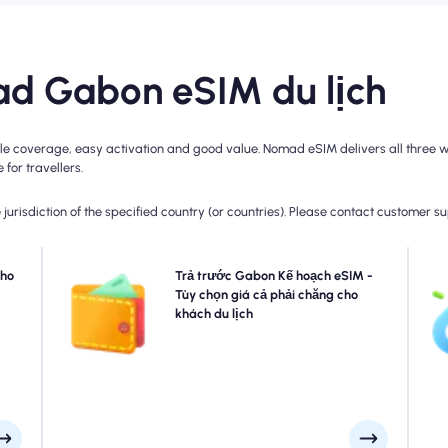
ad Gabon eSIM du lịch
 coverage, easy activation and good value. Nomad eSIM delivers all three wit
for travellers.
jurisdiction of the specified country (or countries). Please contact customer s
 Chỉ
cho
Chọn các gói eSIM Gabon của chúng tôi cho kết nối
Trả trước Gabon Kế hoạch eSIM -
 bạn
4G/5G không rắc rối. Trả trước để tránh các bất ngờ
Tùy chọn giá cả phải chăng cho
Nom
 của
thanh toán sau du lịch và duy trì kiểm soát hoàn toàn đối
khách du lịch
h bổ
với việc sử dụng và chi phí dữ liệu của bạn.
i mà
oạn.