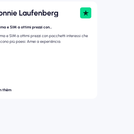
onnie Laufenberg
ima e SIM a ottimi prezzi con…
ima e SIM a ottimi prezzi con pacchetti interessi che
scono più paesi. Amei a experiência.
m thêm