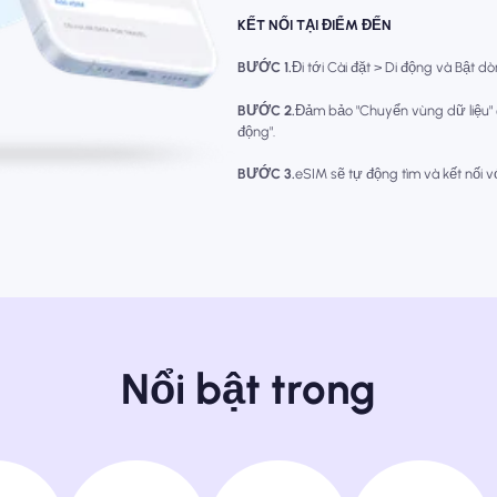
KẾT NỐI TẠI ĐIỂM ĐẾN
BƯỚC 1.
Đi tới Cài đặt > Di động và Bật d
BƯỚC 2.
Đảm bảo "Chuyển vùng dữ liệu"
động".
BƯỚC 3.
eSIM sẽ tự động tìm và kết nối 
Nổi bật trong