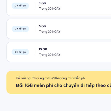
3 GB
Chi tiết gói
Trong 30 NGÀY
5 GB
Chi tiết gói
Trong 30 NGÀY
10 GB
Chi tiết gói
Trong 30 NGÀY
Đối với người dùng mới: eSIM dùng thử miễn phí
Đổi 1GB miễn phí cho chuyến đi tiếp theo 