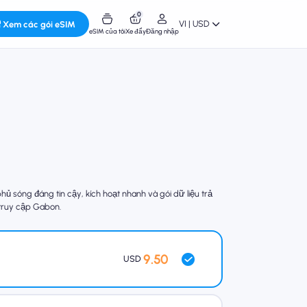
0
VI | USD
Xem các gói eSIM
eSIM của tôi
Xe đẩy
Đăng nhập
sóng đáng tin cậy, kích hoạt nhanh và gói dữ liệu trả
 truy cập Gabon.
9.50
USD