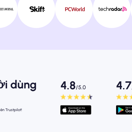
ời dùng
4.8
4.7
/5.0
ên Trustpilot!