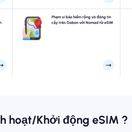
abon
Khám phá Gabon với sự tự tin bằng cách sử dụng
Phạm vi bảo hiểm rộng và đáng tin
cầu,
h
Gabon esim của Nomad, cung cấp phạm vi bảo hiểm
cậy trên Gabon với Nomad từ eSIM
eSIM
4G/5G đáng tin cậy trên các điểm tham quan và khu
kiểm
kinh doanh hàng đầu của thành phố. Giữ kết nối bất kể
hắn.
hành trình của bạn đưa bạn đến đâu.
ích hoạt/Khởi động eSIM ?