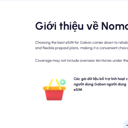
Giới thiệu về Nom
Choosing the best eSIM for Gabon comes down to reliable
and flexible prepaid plans, making it a convenient choice 
Coverage may not include overseas territories under the 
Cần thêm dữ liệu hoặc mở rộng kế hoạch của bạn?
Các gói dữ liệu bổ trợ linh hoạt 
cần mua một tiện ích bổ sung cho Gabon eSIM của
người dùng Gabon người dùng
để tiếp tục thưởng thức kết nối 5G/4G liền mạch
eSIM
bạn. Khi kế hoạch ban đầu của bạn hết hạn, tiện íc
sung của bạn sẽ tự động lưu giữ bạn đã kết nố
không bị gián đ