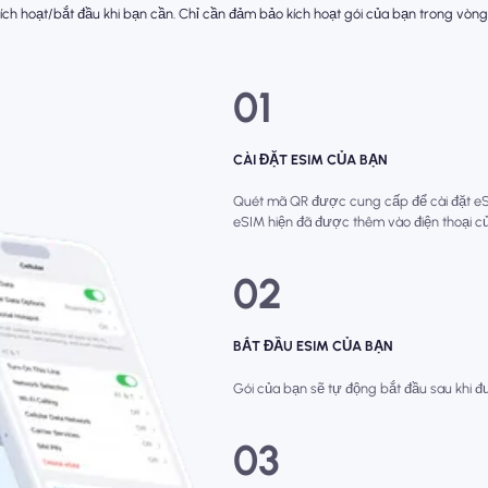
ch hoạt/bắt đầu khi bạn cần. Chỉ cần đảm bảo kích hoạt gói của bạn trong vòng
01
CÀI ĐẶT ESIM CỦA BẠN
Quét mã QR được cung cấp để cài đặt eSIM
eSIM hiện đã được thêm vào điện thoại c
02
BẮT ĐẦU ESIM CỦA BẠN
Gói của bạn sẽ tự động bắt đầu sau khi đư
03