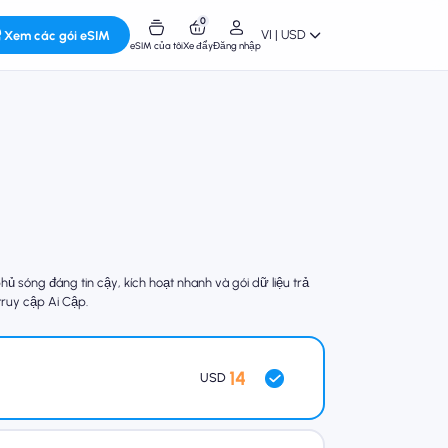
0
VI | USD
Xem các gói eSIM
eSIM của tôi
Xe đẩy
Đăng nhập
sóng đáng tin cậy, kích hoạt nhanh và gói dữ liệu trả
truy cập Ai Cập.
14
USD