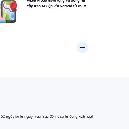
Khám phá Ai Cập với sự tự tin bằng cách sử dụng Ai
Phạm vi bảo hiểm rộng và đáng tin
Cập esim của Nomad, cung cấp phạm vi bảo hiểm
cậy trên Ai Cập với Nomad từ eSIM
4G/5G đáng tin cậy từ các thành phố lớn như Cairo,
Giza, Luxor đến các điểm danh lam thắng cảnh từ xa.
Giữ kết nối bất kể cuộc phiêu lưu của bạn đưa bạn đi
đâu.
 60 ngày kể từ ngày mua. Sau đó, nó sẽ tự động kích hoạt