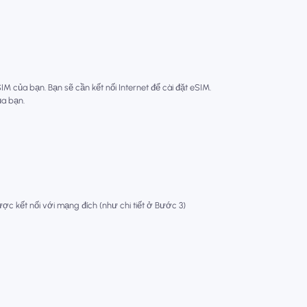
 của bạn. Bạn sẽ cần kết nối Internet để cài đặt eSIM.
ủa bạn.
ợc kết nối với mạng đích (như chi tiết ở Bước 3)