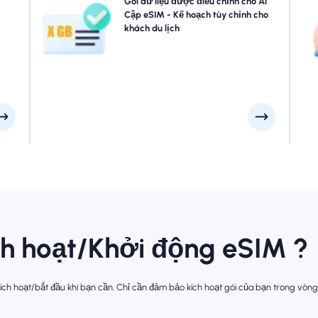
hoạt
Đi đến Cairo, Giza, Luxor hoặc bất cứ nơi nào trong Ai
Gói dữ liệu được điều chỉnh cho Ai
 của
Cập? Chọn từ các gói dữ liệu eSIM Ai Cập của chúng tôi
Cập eSIM - Kế hoạch tùy chỉnh cho
 khi
được thiết kế để phù hợp với mọi nhu cầu, với kết nối
khách du lịch
trễ.
4G/5G liền mạch của chúng tôi. Một vài eSIM của chúng
tôi yêu cầu kích hoạt thủ công, vui lòng kiểm tra email cài
đặt của bạn để chắc chắn.
ích hoạt/Khởi động eSIM ?
ch hoạt/bắt đầu khi bạn cần. Chỉ cần đảm bảo kích hoạt gói của bạn trong vòng