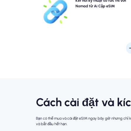
Bỏ qua các hàng đợi và quên các sim vật lý. Kích 
Kết nối kỹ thuật số tức thì với
Nomad Ai Cập eSIM của bạn ngay lập tức từ thiết bị
Nomad từ Ai Cập eSIM
bạn để kết nối nhanh 4G/5G. Hãy trực tuyến ngay
bạn đến sân bay mà không gặp rắc rối hay chậm 
Cách cài đặt và k
Bạn có thể mua và cài đặt eSIM ngay bây giờ nhưng chỉ kí
và bắt đầu hết hạn.