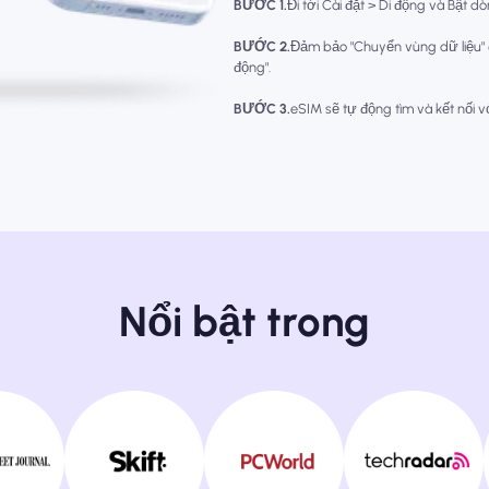
BƯỚC 1.
Đi tới Cài đặt > Di động và Bật d
BƯỚC 2.
Đảm bảo "Chuyển vùng dữ liệu"
động".
BƯỚC 3.
eSIM sẽ tự động tìm và kết nối 
Nổi bật trong