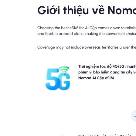
Giới thiệu về Nom
Choosing the best eSIM for Ai Cập comes down to reliabl
and flexible prepaid plans, making it a convenient choice 
Coverage may not include overseas territories under the 
Trải nghiệm kết nối f-fast 5G, 4G với Ai Cập du lịch 
Trải nghiệm tốc độ 4G/5G nhanh
của Nomad. Vui lòng kiểm tra chi tiết kế hoạch của
phạm vi bảo hiểm đáng tin cậy v
để biết tính khả dụng và tốc độ mạng cụ thể, vì phạ
Nomad Ai Cập eSIM
bảo hiểm có thể thay đổi theo địa điểm và thời gian t
n