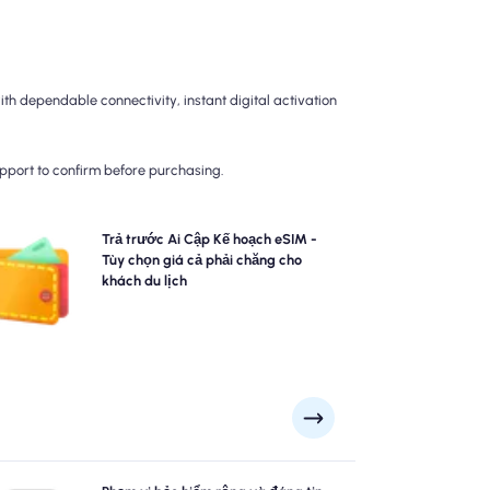
h dependable connectivity, instant digital activation
upport to confirm before purchasing.
Chọn các gói eSIM Ai Cập của chúng tôi cho kết nối
Trả trước Ai Cập Kế hoạch eSIM -
4G/5G không rắc rối. Trả trước để tránh các bất ngờ
Tùy chọn giá cả phải chăng cho
nh toán sau du lịch và duy trì kiểm soát hoàn toàn đối
khách du lịch
với việc sử dụng và chi phí dữ liệu của bạn.