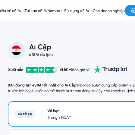
hiệu về eSIM
Tại sao eSIM Nomad
Sử dụng eSIM
Cho doanh nghiệp
Ai Cập
eSIM du lịch
Xuất sắc
41,181
Đánh giá về
Bạn đang tìm eSIM tốt nhất cho Ai Cập?
Nomad eSIM cung cấp phạm vi phủ 
trước linh hoạt, khiến nó trở thành lựa chọn đáng tin cậy cho khách du lịch 
Vô hạn
Chi tiết gói
Trong 3 NGÀY