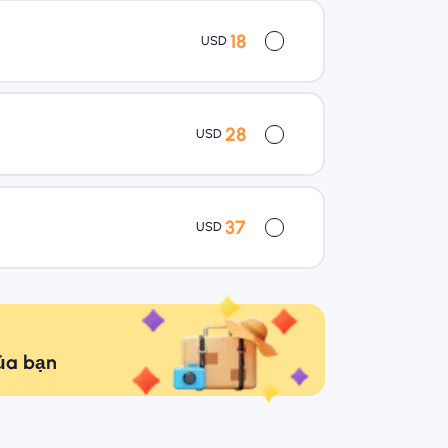
18
USD
28
USD
37
USD
của bạn