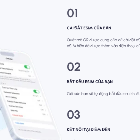
01
CÀI ĐẶT ESIM CỦA BẠN
Quét mã QR được cung cấp để cài đặt eSIM
eSIM hiện đã được thêm vào điện thoại c
02
BẮT ĐẦU ESIM CỦA BẠN
Gói của bạn sẽ tự động bắt đầu sau khi đư
03
KẾT NỐI TẠI ĐIỂM ĐẾN