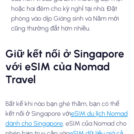
hoặc hai đêm cho kỳ nghỉ tại nhà. Đặt
phòng vào dịp Giáng sinh và Năm mới
cũng thường đắt hơn nhiều.
Giữ kết nối ở Singapore
với eSIM của Nomad
Travel
Bất kể khi nào bạn ghé thăm, bạn có thể
kết nối ở Singapore với
eSIM du lịch Nomad
dành cho Singapore
. eSIM của Nomad cho
phép bạn truy cập vào
eSIM dữ liệu giá cả