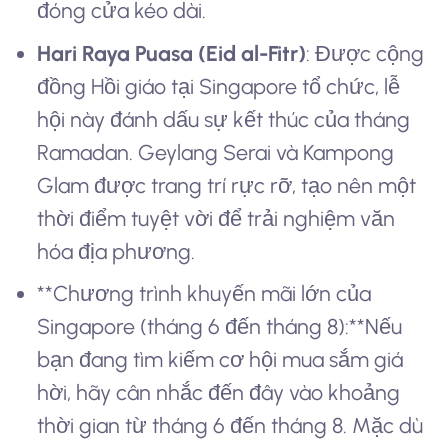
đóng cửa kéo dài.
Hari Raya Puasa (Eid al-Fitr)
: Được cộng
đồng Hồi giáo tại Singapore tổ chức, lễ
hội này đánh dấu sự kết thúc của tháng
Ramadan. Geylang Serai và Kampong
Glam được trang trí rực rỡ, tạo nên một
thời điểm tuyệt vời để trải nghiệm văn
hóa địa phương.
**Chương trình khuyến mãi lớn của
Singapore (tháng 6 đến tháng 8):**Nếu
bạn đang tìm kiếm cơ hội mua sắm giá
hời, hãy cân nhắc đến đây vào khoảng
thời gian từ tháng 6 đến tháng 8. Mặc dù