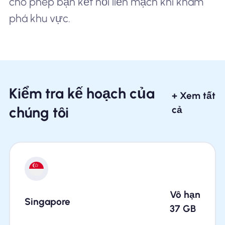
cho phép bạn kết nối liền mạch khi khám
phá khu vực.
Kiểm tra kế hoạch của
+ Xem tất
chúng tôi
cả
Vô hạn
Singapore
37
GB