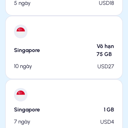
5 ngày
USD
18
Vô hạn
Singapore
75
GB
10 ngày
USD
27
Singapore
1
GB
7 ngày
USD
4