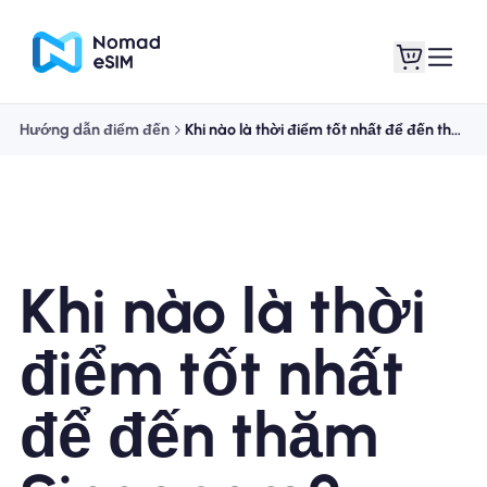
Hướng dẫn điểm đến
Khi nào là thời điểm tốt nhất để đến thăm Singapore?
Đăng nhập Đăng
eSIM của tôi
ký
Khi nào là thời
Kế hoạch mua sắm
điểm tốt nhất
để đến thăm
Giới thiệu về eSIM