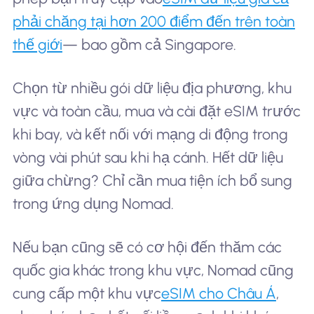
phải chăng tại hơn 200 điểm đến trên toàn
thế giới
— bao gồm cả Singapore.
Chọn từ nhiều gói dữ liệu địa phương, khu
vực và toàn cầu, mua và cài đặt eSIM trước
khi bay, và kết nối với mạng di động trong
vòng vài phút sau khi hạ cánh. Hết dữ liệu
giữa chừng? Chỉ cần mua tiện ích bổ sung
trong ứng dụng Nomad.
Nếu bạn cũng sẽ có cơ hội đến thăm các
quốc gia khác trong khu vực, Nomad cũng
cung cấp một khu vực
eSIM cho Châu Á
,