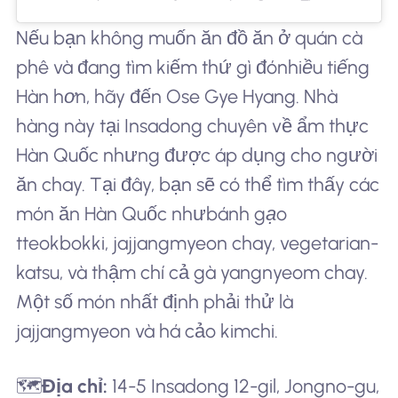
Nếu bạn không muốn ăn đồ ăn ở quán cà
phê và đang tìm kiếm thứ gì đó
nhiều tiếng
Hàn hơn
, hãy đến Ose Gye Hyang. Nhà
hàng này tại Insadong chuyên về ẩm thực
Hàn Quốc nhưng được áp dụng cho người
ăn chay. Tại đây, bạn sẽ có thể tìm thấy các
món ăn Hàn Quốc như
bánh gạo
tteokbokki
, jajjangmyeon chay, vegetarian-
katsu, và thậm chí cả gà yangnyeom chay.
Một số món nhất định phải thử là
jajjangmyeon và há cảo kimchi.
🗺️
Địa chỉ:
14-5 Insadong 12-gil, Jongno-gu,