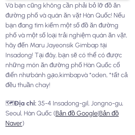
Và bạn cũng không cần phải bỏ lỡ đồ ăn
đường phố và quán ăn vặt Hàn Quốc! Nếu
bạn đang tìm kiếm một số đồ ăn đường
phố và một số loại trải nghiệm quán ăn vặt,
hãy đến Maru Jayeonsik Gimbap tại
Insadong! Tại đây, bạn sẽ có thể có được
những món ăn đường phố Hàn Quốc cổ
điển như
bánh gạo
,
kimbap
và *oden, *tất cả
đều thuần chay!
🗺️
Địa chỉ:
35-4 Insadong-gil, Jongno-gu,
Seoul, Hàn Quốc (
Bản đồ Google
|
Bản đồ
Naver
)