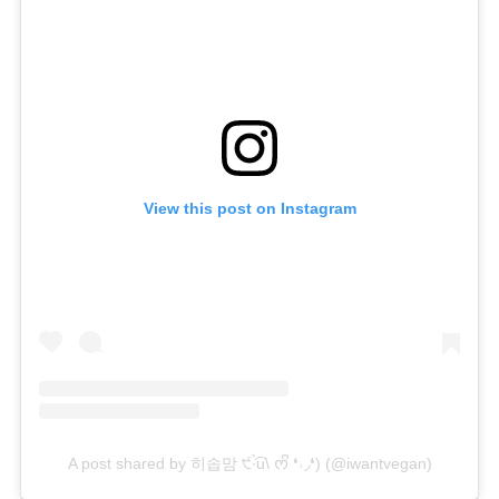
View this post on Instagram
A post shared by 히솝맘 ੯∙̀͡u\ ᰔᩚ ❛˓◞❛) (@iwantvegan)