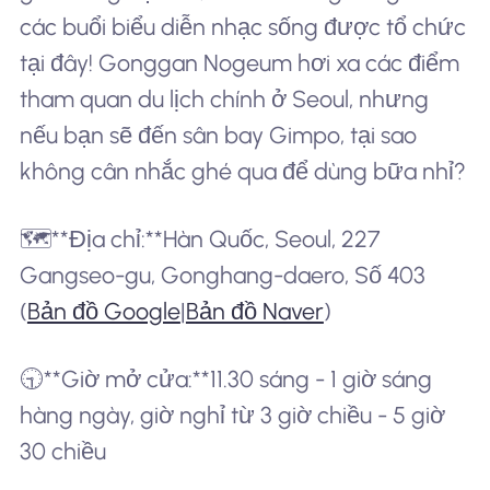
các buổi biểu diễn nhạc sống được tổ chức
tại đây! Gonggan Nogeum hơi xa các điểm
tham quan du lịch chính ở Seoul, nhưng
nếu bạn sẽ đến sân bay Gimpo, tại sao
không cân nhắc ghé qua để dùng bữa nhỉ?
🗺️**Địa chỉ:**Hàn Quốc, Seoul, 227
Gangseo-gu, Gonghang-daero, Số 403
(
Bản đồ Google
|
Bản đồ Naver
)
🕤**Giờ mở cửa:**11.30 sáng - 1 giờ sáng
hàng ngày, giờ nghỉ từ 3 giờ chiều - 5 giờ
30 chiều