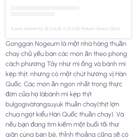
A post shared by 공간녹음 비건식당 Nokum Space (@nokumspace)
Gonggan Nogeum là một nhà hàng thuần
chay chủ yếu bán các món ăn theo phong
cách phương Tây như mì ống và bánh mì
kẹp thịt, nhưng có một chút hương vị Hàn
Quốc. Các món ăn ngon nhất trong thực
đơn của họ là
bánh mì kẹp thịt
bulgogi
và
tangsuyuk thuần chay
(thịt lợn
chua ngọt kiểu Hàn Quốc thuần chay). Và
nếu bạn đang tìm kiếm một buổi tối thư
giãn cùng bạn bè, thỉnh thoảng cũng sẽ có