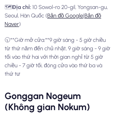
🗺️
Địa chỉ:
10 Sowol-ro 20-gil, Yongsan-gu,
Seoul, Hàn Quốc (
Bản đồ Google
|
Bản đồ
Naver
)
🕤**Giờ mở cửa:**9 giờ sáng - 5 giờ chiều
từ thứ năm đến chủ nhật, 9 giờ sáng - 9 giờ
tối vào thứ hai với thời gian nghỉ từ 5 giờ
chiều - 7 giờ tối, đóng cửa vào thứ ba và
thứ tư
Gonggan Nogeum
(Không gian Nokum)