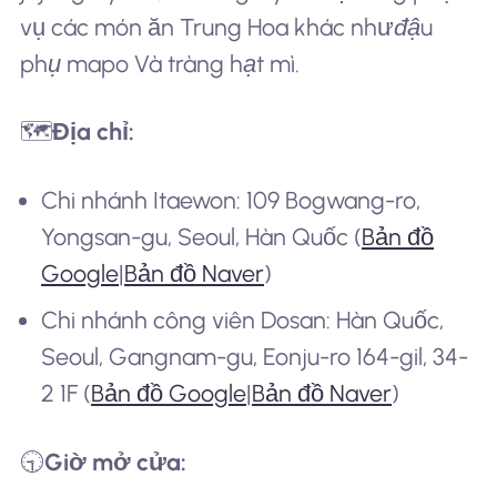
vụ các món ăn Trung Hoa khác như
đậu
phụ mapo
Và
tràng hạt
mì
.
🗺️
Địa chỉ:
Chi nhánh Itaewon: 109 Bogwang-ro,
Yongsan-gu, Seoul, Hàn Quốc (
Bản đồ
Google
|
Bản đồ Naver
)
Chi nhánh công viên Dosan: Hàn Quốc,
Seoul, Gangnam-gu, Eonju-ro 164-gil, 34-
2 1F (
Bản đồ Google
|
Bản đồ Naver
)
🕤
Giờ mở cửa: