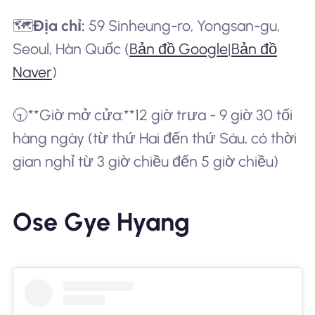
🗺️
Địa chỉ:
59 Sinheung-ro, Yongsan-gu,
Seoul, Hàn Quốc (
Bản đồ Google
|
Bản đồ
Naver
)
🕤**Giờ mở cửa:**12 giờ trưa - 9 giờ 30 tối
hàng ngày (từ thứ Hai đến thứ Sáu, có thời
gian nghỉ từ 3 giờ chiều đến 5 giờ chiều)
Ose Gye Hyang