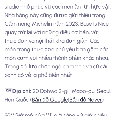
studio nhỏ phục vụ các món ăn từ thực vật.
Nhà hàng này cũng được giới thiệu trong
Cẩm nang Michelin năm 2023. Base Is Nice
quay trở lại với những điều cơ bản, với
thực đơn và nội thất khá đơn giản. Các
món trong thực đơn chủ yếu bao gồm các
món cơm với nhiều thành phần khác nhau.
Trong đó, lựa chọn ngô caramen và củ cải
xanh có vẻ là phổ biến nhất.
🗺️
Địa chỉ:
20 Dohwa 2-gil, Mapo-gu, Seoul,
Hàn Quốc (
Bản đồ Google
|
Bản đồ Naver
)
🕤**Giờ mở cửa:**11 giờ sáng - 3 giờ chiều