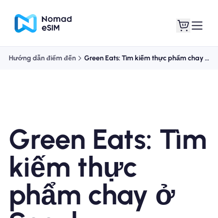
Hướng dẫn điểm đến
Green Eats: Tìm kiếm thực phẩm chay ở Seoul
Đăng nhập Đăng
eSIM của tôi
ký
Green Eats: Tìm
Kế hoạch mua sắm
kiếm thực
phẩm chay ở
Giới thiệu về eSIM