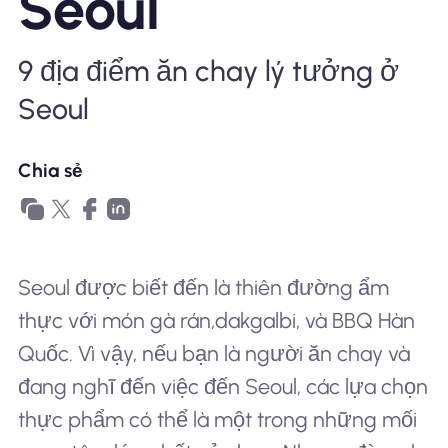
Seoul
Tại sao eSIM Nomad
9 địa điểm ăn chay lý tưởng ở
Seoul
Sử dụng eSIM
Chia sẻ
Cho doanh nghiệp
Seoul được biết đến là thiên đường ẩm
thực với món gà rán,
dakgalbi
, và BBQ Hàn
Quốc. Vì vậy, nếu bạn là người ăn chay và
đang nghĩ đến việc đến Seoul, các lựa chọn
thực phẩm có thể là một trong những mối