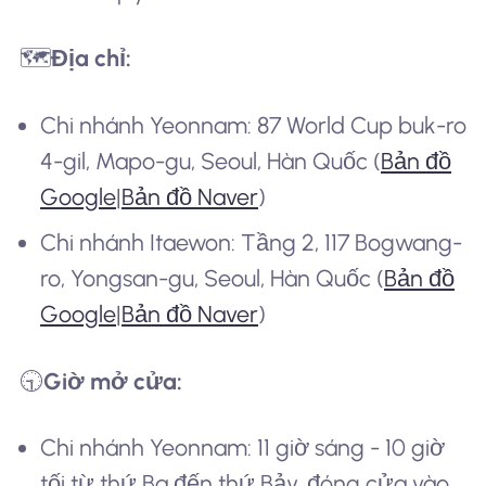
🗺️
Địa chỉ:
Chi nhánh Yeonnam: 87 World Cup buk-ro
4-gil, Mapo-gu, Seoul, Hàn Quốc (
Bản đồ
Google
|
Bản đồ Naver
)
Chi nhánh Itaewon: Tầng 2, 117 Bogwang-
ro, Yongsan-gu, Seoul, Hàn Quốc (
Bản đồ
Google
|
Bản đồ Naver
)
🕤
Giờ mở cửa:
Chi nhánh Yeonnam: 11 giờ sáng - 10 giờ
tối từ thứ Ba đến thứ Bảy, đóng cửa vào