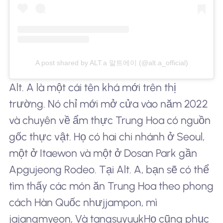
A post shared by ALT.a 알트에이 (@alt.a_official)
Alt. A là một cái tên khá mới trên thị
trường. Nó chỉ mới mở cửa vào năm 2022
và chuyên về ẩm thực Trung Hoa có nguồn
gốc thực vật. Họ có hai chi nhánh ở Seoul,
một ở Itaewon và một ở Dosan Park gần
Apgujeong Rodeo. Tại Alt. A, bạn sẽ có thể
tìm thấy các món ăn Trung Hoa theo phong
cách Hàn Quốc như
jjampon,
mì
jajangmyeon,
Và
tangsuyuuk
Họ cũng phục