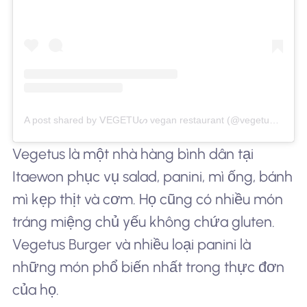
A post shared by ᐯEGETᑌᔕ vegan restaurant (@vegetuskr)
Vegetus là một nhà hàng bình dân tại
Itaewon phục vụ salad, panini, mì ống, bánh
mì kẹp thịt và cơm. Họ cũng có nhiều món
tráng miệng chủ yếu không chứa gluten.
Vegetus Burger và nhiều loại panini là
những món phổ biến nhất trong thực đơn
của họ.