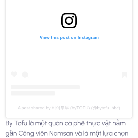
View this post on Instagram
A post shared by 바이두부 (byTOFU) (@bytofu_hbc)
By Tofu là một quán cà phê thực vật nằm
gần Công viên Namsan và là một lựa chọn