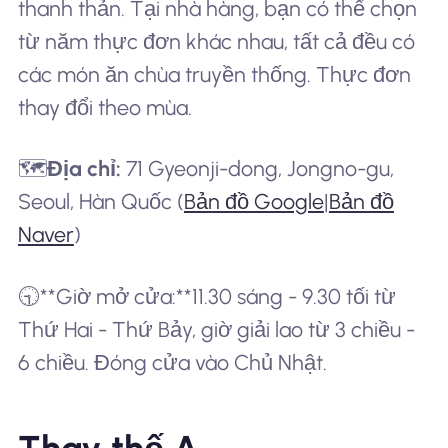
thanh thản. Tại nhà hàng, bạn có thể chọn
từ năm thực đơn khác nhau, tất cả đều có
các món ăn chùa truyền thống. Thực đơn
thay đổi theo mùa.
🗺️
Địa chỉ:
71 Gyeonji-dong, Jongno-gu,
Seoul, Hàn Quốc (
Bản đồ Google
|
Bản đồ
Naver
)
🕤**Giờ mở cửa:**11.30 sáng - 9.30 tối từ
Thứ Hai - Thứ Bảy, giờ giải lao từ 3 chiều -
6 chiều. Đóng cửa vào Chủ Nhật.